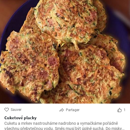
Sauver
Partager
1
Cuketové placky
Cuketu a mrkev nastrouháme nadrobno a vymačkáme pořádně
všechnu přebytečnou vodu. Směs musí být úplně suchá. Do misky