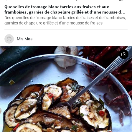
Quenelles de fromage blanc farcies aux fraises et aux
framboises, garnies de chapelure grillée et d'une mousse de
fraises
Des quenelles de fromage blanc farcies de fraises et de framboises,
garnies de chapelure grillée et d'une mousse de fraises
Mis-Mas