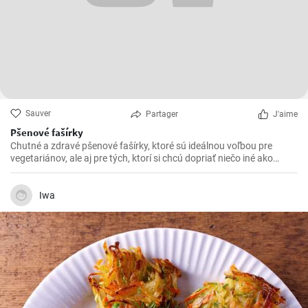
Sauver
Partager
J'aime
Pšenové fašírky
Chutné a zdravé pšenové fašírky, ktoré sú ideálnou voľbou pre
vegetariánov, ale aj pre tých, ktorí si chcú dopriať niečo iné ako
klasické mäsové fašírky.
Iwa