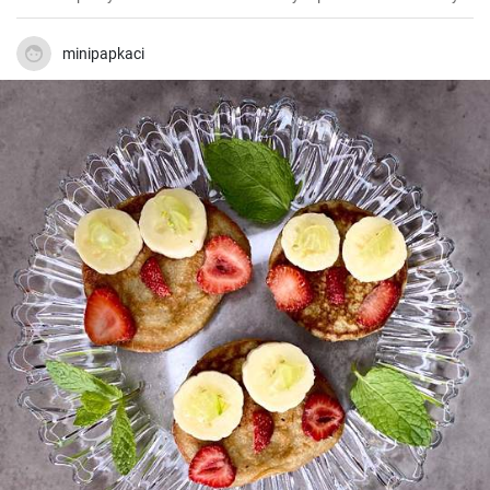
přidáme k zelenině dvě vajíčka, mouku a nadrobno nakrájenou
šunku. Můžeme přidat i sýr pro lepší chuť. Jemně osolíme a pořádně
promícháme. Lžící dávkujeme směs na rozpálenou pánev s olejem a
minipapkaci
tvarujeme asi 1 cm vysoké placky. Smažíme asi 5-7 min. z každé
strany. Můžeme podávat s jogurtovým dipem nebo cottage sýrem.