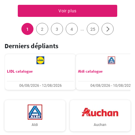
flocons d'avoine doivent absorber toute l'eau, de sorte qu'une
masse plus épaisse se forme. Ajouter la protéine, remuer et verser
Voir plus
dans un bol. Décorez avec des fruits et saupoudrez de cannelle.
...
1
2
3
4
25
Derniers dépliants
LIDL catalogue
Aldi catalogue
06/08/2026 - 12/08/2026
04/08/2026 - 10/08/2026
Aldi
Auchan