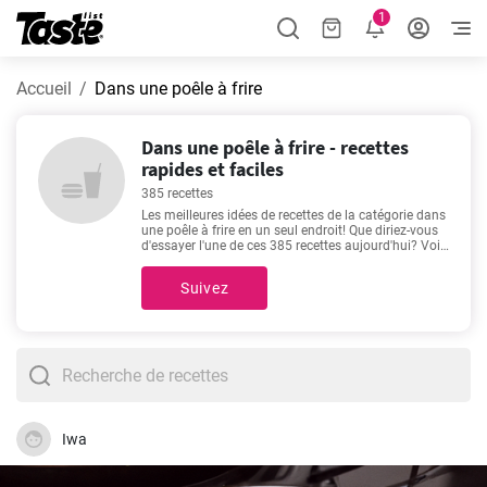
1
Accueil
Dans une poêle à frire
Dans une poêle à frire - recettes
rapides et faciles
385 recettes
Les meilleures idées de recettes de la catégorie dans
une poêle à frire en un seul endroit! Que diriez-vous
d'essayer l'une de ces 385 recettes aujourd'hui? Voir
nos recettes préférées ici -
Ris de veau savoureux
,
Salade césar meilleure recette
,
Sauté de porc facile
,
Suivez
Saint-Jacques grillées à l'ail et au citron
- faites pour
les amateurs de bonne nourriture. Profitez de votre
repas!
Iwa