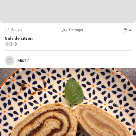
Sauver
Partager
4
Nids de citron
🍋🍋🍋
Mis12