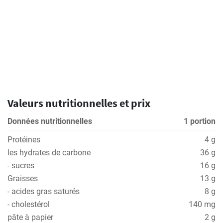
Valeurs nutritionnelles et prix
Données nutritionnelles
1 portion
Protéines
4 g
les hydrates de carbone
36 g
- sucres
16 g
Graisses
13 g
- acides gras saturés
8 g
- cholestérol
140 mg
pâte à papier
2 g