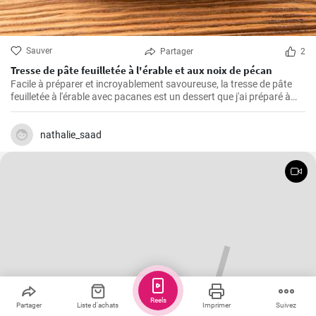
Sauver
Partager
2
Tresse de pâte feuilletée à l'érable et aux noix de pécan
Facile à préparer et incroyablement savoureuse, la tresse de pâte
feuilletée à l'érable avec pacanes est un dessert que j'ai préparé à
maintes reprises pour mes proches. Parfumée de caramel, la saveur
amère des pacanes et la légèreté de la pâte feuilletée font qu'il est
difficile d'y résister.
nathalie_saad
Reels
Partager
Liste d'achats
Imprimer
Suivez