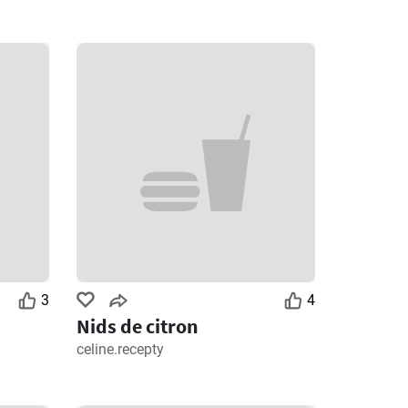
3
4
Nids de citron
celine.recepty