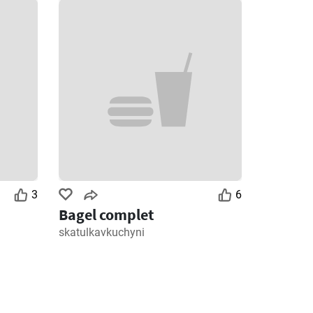
3
6
Bagel complet
skatulkavkuchyni