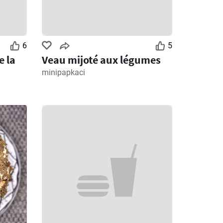
6
5
e la
Veau mijoté aux légumes
minipapkaci