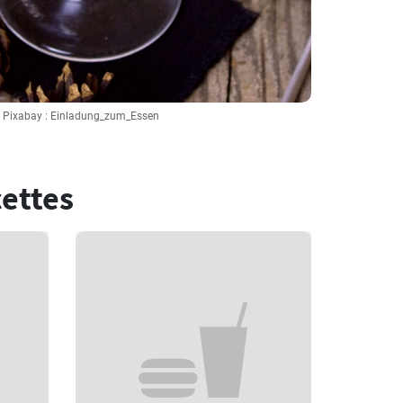
: Pixabay : Einladung_zum_Essen
cettes