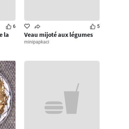
6
5
e la
Veau mijoté aux légumes
minipapkaci