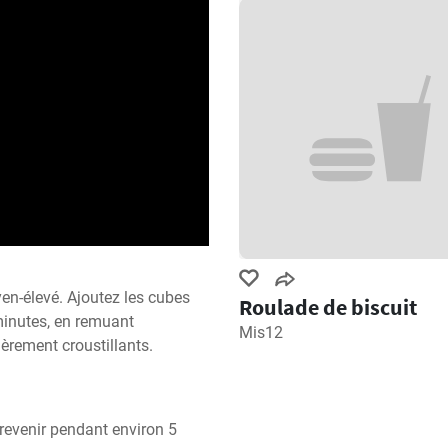
en-élevé. Ajoutez les cubes 
Roulade de biscuit
minutes, en remuant 
Mis12
gèrement croustillants.
s revenir pendant environ 5 