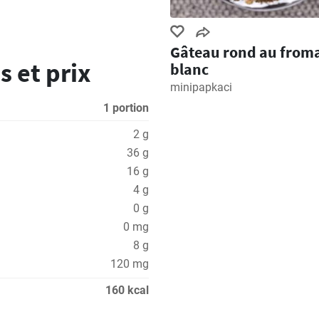
Gâteau rond au from
s et prix
blanc
minipapkaci
1 portion
2 g
36 g
16 g
4 g
0 g
0 mg
8 g
120 mg
160 kcal