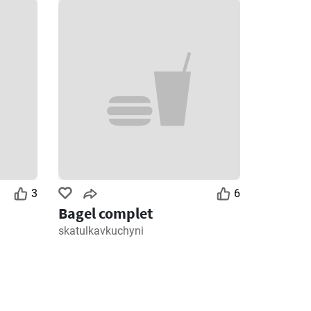
3
6
Bagel complet
skatulkavkuchyni