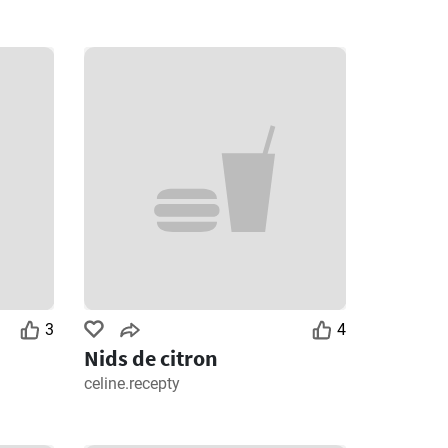
3
4
Nids de citron
celine.recepty