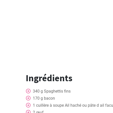
Ingrédients
340
g
Spaghettis fins
170
g
bacon
1
cuillère à soupe
Ail haché ou pâte d ail facu
2
œuf