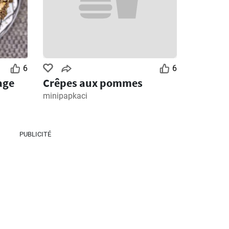
6
6
age
Crêpes aux pommes
minipapkaci
PUBLICITÉ