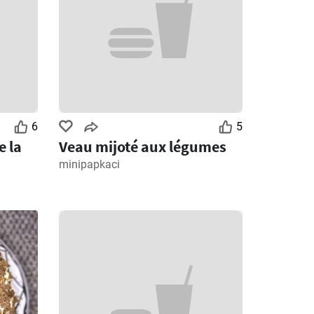
6
5
e la
Veau mijoté aux légumes
minipapkaci