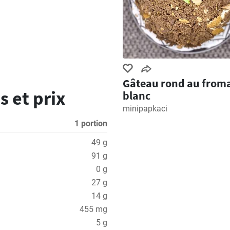
Gâteau rond au from
s et prix
blanc
minipapkaci
1 portion
49 g
91 g
0 g
27 g
14 g
455 mg
5 g