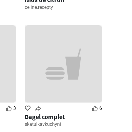
celine.recepty
3
6
Bagel complet
skatulkavkuchyni