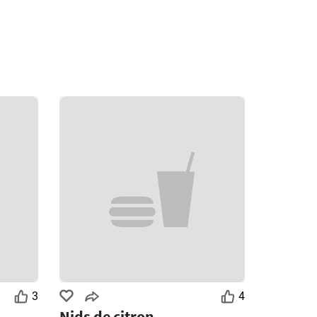
3
4
Nids de citron