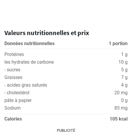
Valeurs nutritionnelles et prix
Données nutritionnelles
1 portion
Protéines
1 g
les hydrates de carbone
10 g
- sucres
5 g
Graisses
7 g
- acides gras saturés
4 g
- cholestérol
20 mg
pâte à papier
0 g
Sodium
85 mg
Calories
105 kcal
PUBLICITÉ