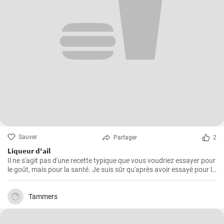
Sauver
Partager
2
Liqueur d'ail
Il ne s'agit pas d'une recette typique que vous voudriez essayer pour
le goût, mais pour la santé. Je suis sûr qu'après avoir essayé pour la
première fois cette teinture magique, puissante et saine à la fois,
vous voudrez toujours en faire des réserves à la maison.
Tammers