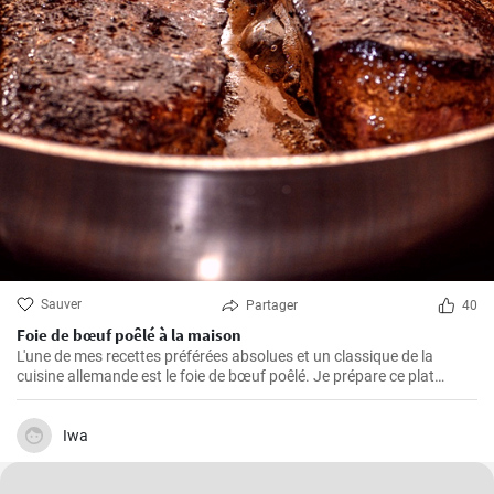
Sauver
Partager
40
Foie de bœuf poêlé à la maison
L'une de mes recettes préférées absolues et un classique de la
cuisine allemande est le foie de bœuf poêlé. Je prépare ce plat
depuis des années dans ma propre cuisine et j'ai fait de petits
ajustements au fil du temps pour le perfectionner. Je suis très
heureux de le partager ici avec vous.
Iwa