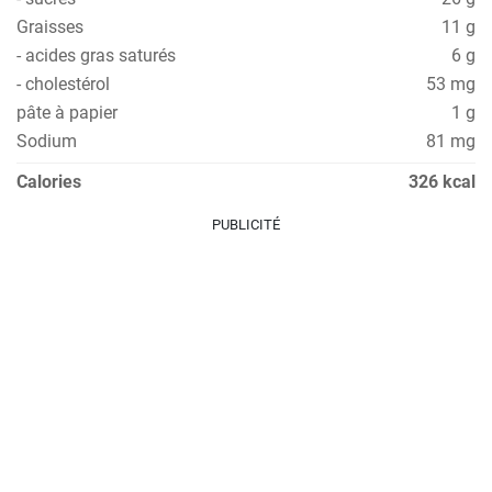
Graisses
11 g
- acides gras saturés
6 g
- cholestérol
53 mg
pâte à papier
1 g
Sodium
81 mg
Calories
326 kcal
PUBLICITÉ