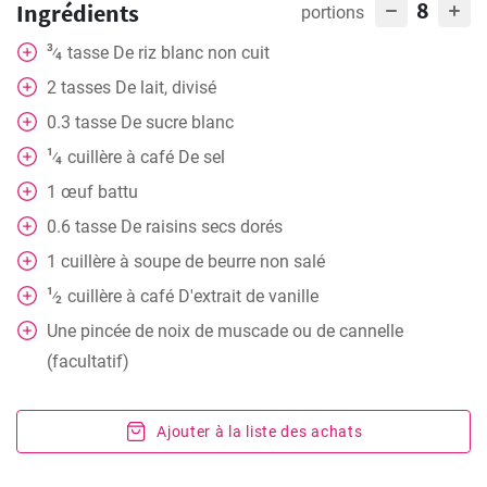
8
Ingrédients
portions
3
tasse
De riz blanc non cuit
⁄
4
2
tasses
De lait, divisé
0.3
tasse
De sucre blanc
1
cuillère à café
De sel
⁄
4
1
œuf battu
0.6
tasse
De raisins secs dorés
1
cuillère à soupe
de beurre non salé
1
cuillère à café
D'extrait de vanille
⁄
2
Une pincée de noix de muscade ou de cannelle
(facultatif)
Ajouter à la liste des achats