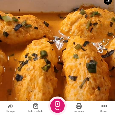
Reels
Partager
Liste d'achats
Imprimer
Suivez
Sauver
Partager
2