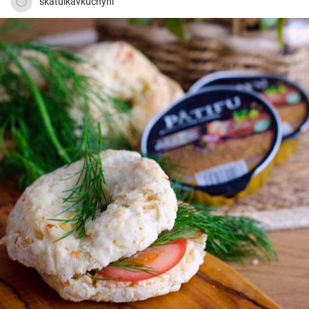
skatulkavkuchyni