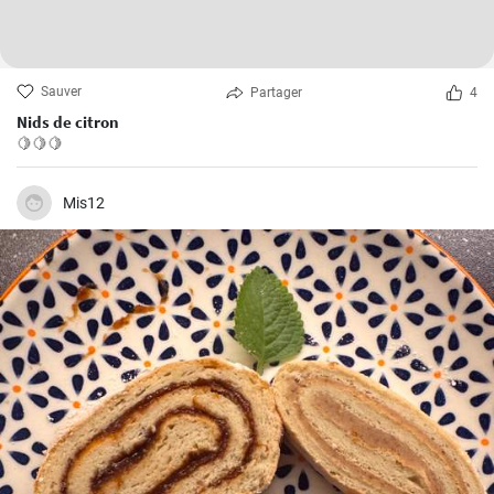
Sauver
Partager
4
Nids de citron
🍋🍋🍋
Mis12