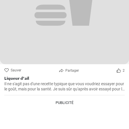
Sauver
Partager
2
Liqueur d'ail
Il ne s'agit pas d'une recette typique que vous voudriez essayer pour
le goût, mais pour la santé. Je suis sûr qu'après avoir essayé pour la
première fois cette teinture magique, puissante et saine à la fois,
vous voudrez toujours en faire des réserves à la maison.
PUBLICITÉ