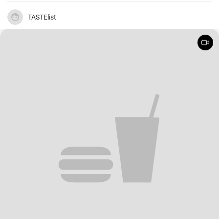
TASTElist