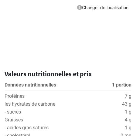
Valeurs nutritionnelles et prix
Données nutritionnelles
1 portion
Protéines
7 g
les hydrates de carbone
43 g
- sucres
1 g
Graisses
4 g
- acides gras saturés
1 g
- cholestérol
0 mg