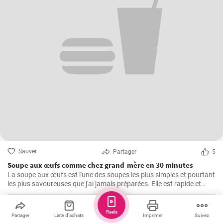
Sauver
Partager
5
Soupe aux œufs comme chez grand-mère en 30 minutes
La soupe aux œufs est l'une des soupes les plus simples et pourtant
les plus savoureuses que j'ai jamais préparées. Elle est rapide et
facile à préparer, saine et riche en protéines. J'ai appris cette recette
de ma grand-mère et l'ai depuis cuisinée un nombre incalculable de
fois pour le plus grand plaisir de ma famille. Les principaux
Tammers
Reels
Partager
Liste d'achats
Imprimer
Suivez
ingrédients sont bien sûr les œufs, auxquels s'ajoutent de