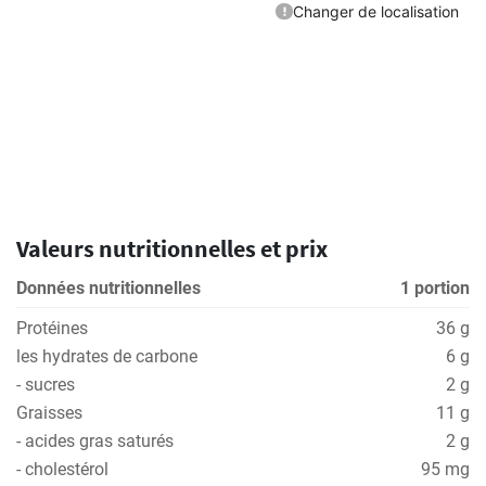
Valeurs nutritionnelles et prix
Données nutritionnelles
1 portion
Protéines
36 g
les hydrates de carbone
6 g
- sucres
2 g
Graisses
11 g
- acides gras saturés
2 g
- cholestérol
95 mg