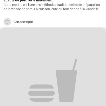
Épaule de porc rôtie lentement
Cette recette est l'une des méthodes traditionnelles de préparation
de la viande de porc. La cuisson lente au four donne à la viande la
possibilité de devenir tendre et juteuse, en lui procurant des saveurs
merveilleuses et épicées. La viande est excellente à consommer
avec de la sauce, de la purée de pommes de terre ou des légumes
Gretarezepte
grillés. Si vous aimez expérimenter avec les saveurs, ajoutez
d'autres épices à la marinade pour la viande selon votre goût.