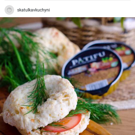
skatulkavkuchyni