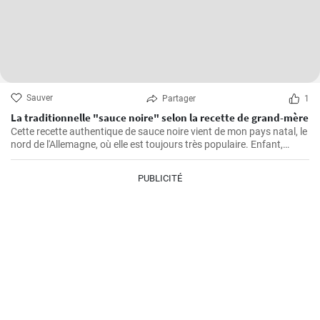
Sauver
Partager
1
La traditionnelle "sauce noire" selon la recette de grand-mère
Cette recette authentique de sauce noire vient de mon pays natal, le
nord de l'Allemagne, où elle est toujours très populaire. Enfant,
j'adorais regarder ma grand-mère dans la cuisine préparer ce
bouillon de viande riche et savoureux. La viande de porc est cuite
PUBLICITÉ
avec des épices et servie dans une sauce avec du sang. Un goût
inoubliable qui me rappelle toujours les dimanches passés dans la
maison de ma grand-mère.