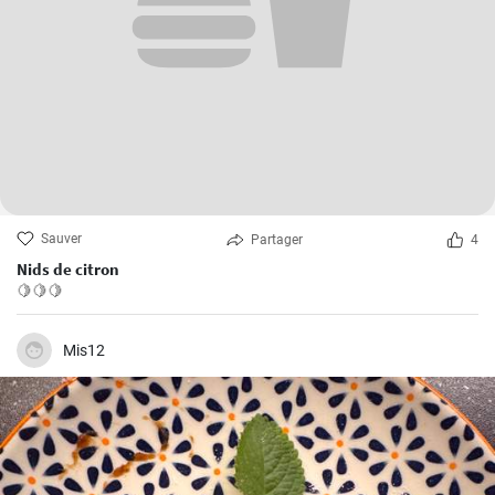
Sauver
Partager
4
Nids de citron
🍋🍋🍋
Mis12