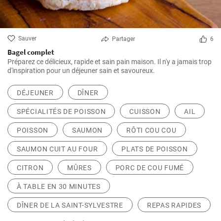
Sauver
Partager
6
Bagel complet
Préparez ce délicieux, rapide et sain pain maison. Il n'y a jamais trop
d'inspiration pour un déjeuner sain et savoureux.
DÉJEUNER
DÎNER
SPÉCIALITÉS DE POISSON
CUISSON
AIL
POISSON
SAUMON
RÔTI COU COU
SAUMON CUIT AU FOUR
PLATS DE POISSON
CITRON
MÛRES
PORC DE COU FUMÉ
À TABLE EN 30 MINUTES
DÎNER DE LA SAINT-SYLVESTRE
REPAS RAPIDES