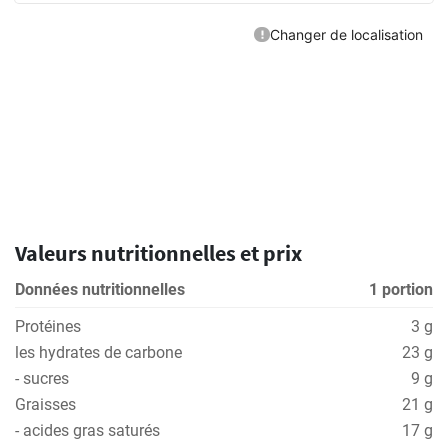
Valeurs nutritionnelles et prix
Données nutritionnelles
1 portion
Protéines
3 g
les hydrates de carbone
23 g
- sucres
9 g
Graisses
21 g
- acides gras saturés
17 g