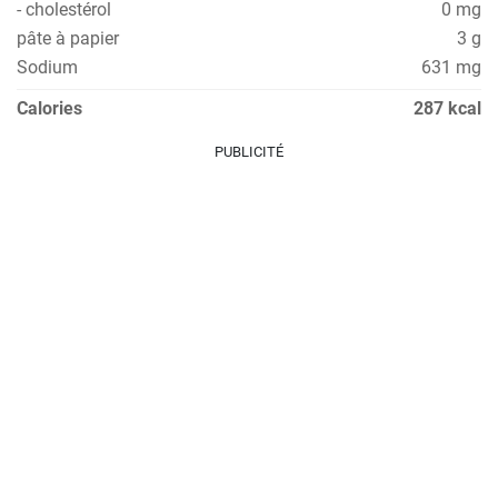
- cholestérol
0 mg
pâte à papier
3 g
Sodium
631 mg
Calories
287 kcal
PUBLICITÉ