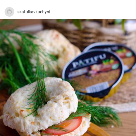
skatulkavkuchyni