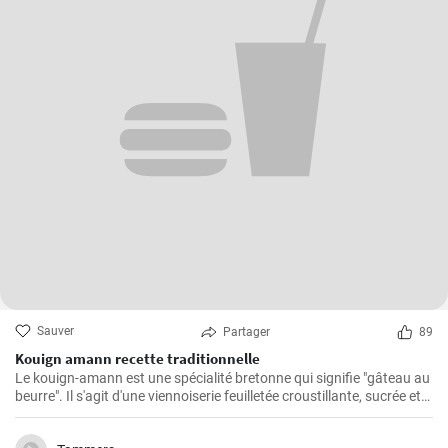
Sauver
Partager
89
Kouign amann recette traditionnelle
Le kouign-amann est une spécialité bretonne qui signifie "gâteau au
beurre". Il s'agit d'une viennoiserie feuilletée croustillante, sucrée et
beurrée à souhait. Bien qu'il soit un peu complexe à réaliser, le
résultat en vaut vraiment la peine !