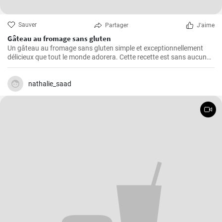
Sauver
Partager
J'aime
Gâteau au fromage sans gluten
Un gâteau au fromage sans gluten simple et exceptionnellement
délicieux que tout le monde adorera. Cette recette est sans aucun
doute le meilleur gâteau au fromage sans gluten que vous ayez
jamais goûté!
nathalie_saad