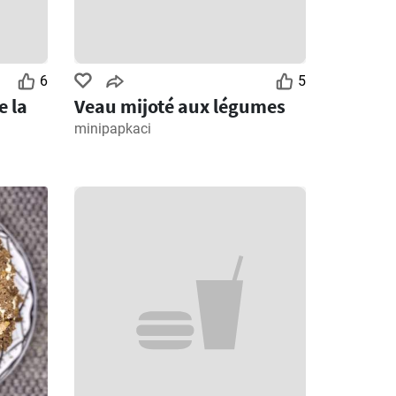
6
5
e la
Veau mijoté aux légumes
minipapkaci