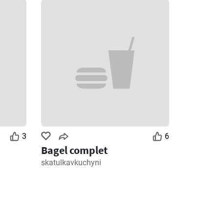
3
6
Bagel complet
skatulkavkuchyni