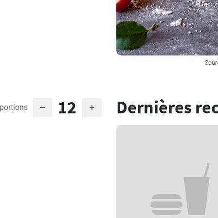
Sour
12
Dernières re
portions