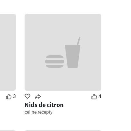
3
4
Nids de citron
celine.recepty