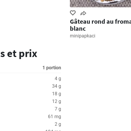
Gâteau rond au from
blanc
minipapkaci
s et prix
1 portion
4 g
34 g
18 g
12 g
7 g
61 mg
2 g