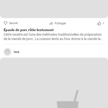
Sauver
Partager
1
Épaule de porc rôtie lentement
Cette recette est l'une des méthodes traditionnelles de préparation
de la viande de porc. La cuisson lente au four donne à la viande la
possibilité de devenir tendre et juteuse, en lui procurant des saveurs
merveilleuses et épicées. La viande est excellente à consommer
avec de la sauce, de la purée de pommes de terre ou des légumes
Iwa
grillés. Si vous aimez expérimenter avec les saveurs, ajoutez
d'autres épices à la marinade pour la viande selon votre goût.