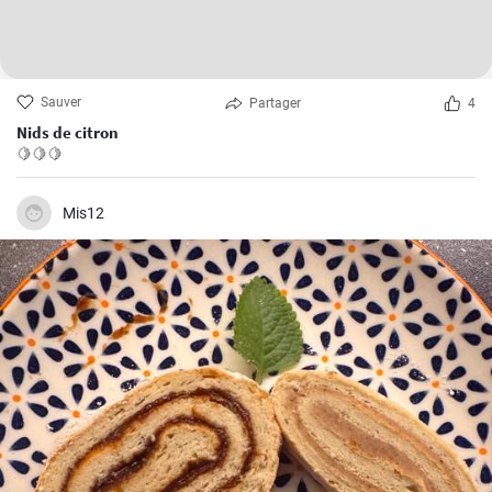
Sauver
Partager
4
Nids de citron
🍋🍋🍋
Mis12