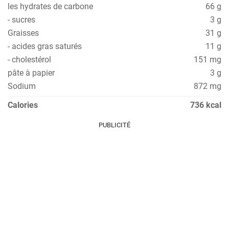
les hydrates de carbone
66 g
- sucres
3 g
Graisses
31 g
- acides gras saturés
11 g
- cholestérol
151 mg
pâte à papier
3 g
Sodium
872 mg
Calories
736 kcal
PUBLICITÉ