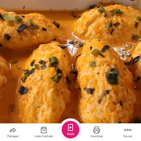
Reels
Sauver
Partager
2
Partager
Liste d'achats
Imprimer
Suivez