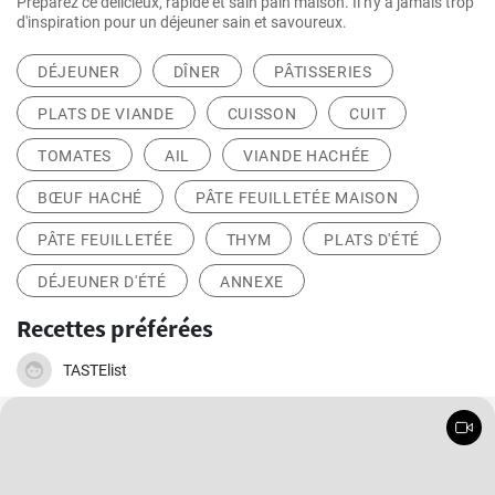
Préparez ce délicieux, rapide et sain pain maison. Il n'y a jamais trop
d'inspiration pour un déjeuner sain et savoureux.
DÉJEUNER
DÎNER
PÂTISSERIES
PLATS DE VIANDE
CUISSON
CUIT
TOMATES
AIL
VIANDE HACHÉE
BŒUF HACHÉ
PÂTE FEUILLETÉE MAISON
PÂTE FEUILLETÉE
THYM
PLATS D'ÉTÉ
DÉJEUNER D'ÉTÉ
ANNEXE
Recettes préférées
TASTElist