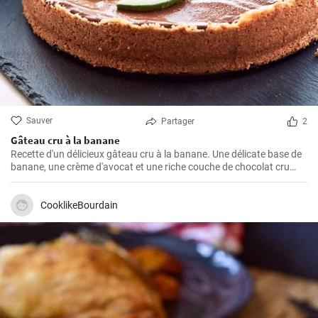
Sauver
Partager
2
Gâteau cru à la banane
Recette d'un délicieux gâteau cru à la banane. Une délicate base de
banane, une crème d'avocat et une riche couche de chocolat cru
créent une parfaite harmonie de saveurs.
CooklikeBourdain