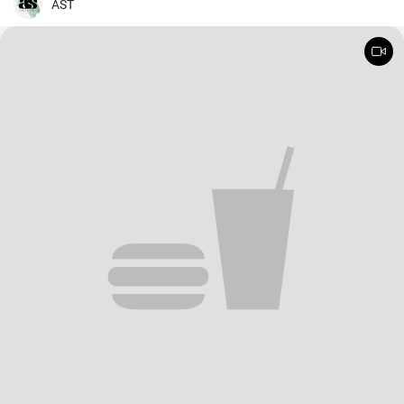
long temps de cuisson. De plus, les ingrédients sont simples, mais
AST
parviennent toujours à faire ressortir le meilleur du poulet, créant
ainsi un plat unique et délicieux.