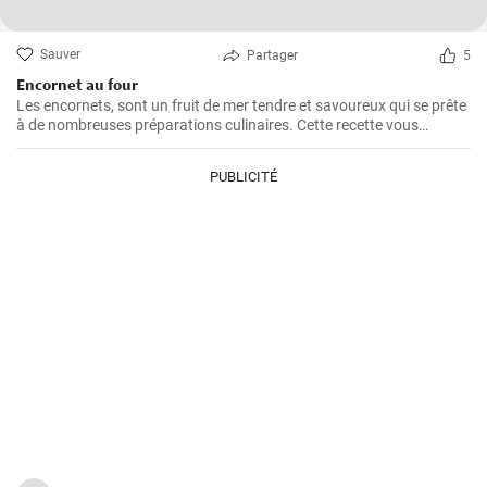
Sauver
Partager
5
Encornet au four
Les encornets, sont un fruit de mer tendre et savoureux qui se prête
à de nombreuses préparations culinaires. Cette recette vous
guidera à travers les étapes pour préparer des encornets farcis avec
une garniture de légumes et de riz.
PUBLICITÉ