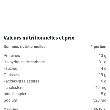
Valeurs nutritionnelles et prix
Données nutritionnelles
1 portion
Protéines
13 g
les hydrates de carbone
31 g
- sucres
4 g
Graisses
19 g
- acides gras saturés
6 g
- cholestérol
40 mg
pâte à papier
5 g
Sodium
520 mg
Calories
346 kcal