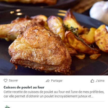
Sauver
Partager
J'aime
Cuisses de poulet au four
Cette recette de cuisses de poulet au four est l'une de mes préférées,
car elle permet d'obtenir un poulet incroyablement juteux et
savoureux. Les cuisses de poulet sont les parties du poulet que je
préfère cuire au four parce qu'elles restent juteuses même après un