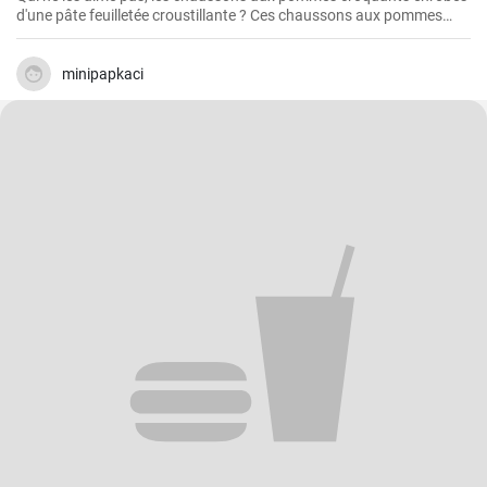
d'une pâte feuilletée croustillante ? Ces chaussons aux pommes
faits maison sont un régal absolu et l'un de mes favoris personnels.
La préparation est plus simple qu'on ne le pense et c'est un vrai
régal à chaque fois. Alors, retroussez vos manches et c'est parti !
minipapkaci