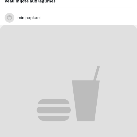
Veau mijoté aux légumes
minipapkaci