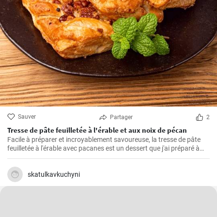
Sauver
Partager
2
Tresse de pâte feuilletée à l'érable et aux noix de pécan
Facile à préparer et incroyablement savoureuse, la tresse de pâte
feuilletée à l'érable avec pacanes est un dessert que j'ai préparé à
maintes reprises pour mes proches. Parfumée de caramel, la saveur
amère des pacanes et la légèreté de la pâte feuilletée font qu'il est
difficile d'y résister.
skatulkavkuchyni