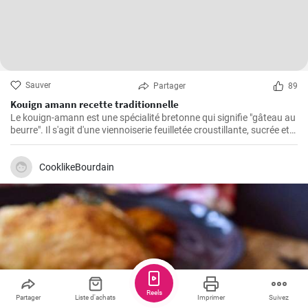
Sauver
Partager
89
Kouign amann recette traditionnelle
Le kouign-amann est une spécialité bretonne qui signifie "gâteau au
beurre". Il s'agit d'une viennoiserie feuilletée croustillante, sucrée et
beurrée à souhait. Bien qu'il soit un peu complexe à réaliser, le
résultat en vaut vraiment la peine !
CooklikeBourdain
Reels
Partager
Liste d'achats
Imprimer
Suivez