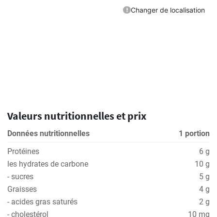
Valeurs nutritionnelles et prix
Données nutritionnelles
1 portion
Protéines
6 g
les hydrates de carbone
10 g
- sucres
5 g
Graisses
4 g
- acides gras saturés
2 g
- cholestérol
10 mg