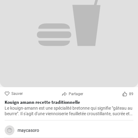
Sauver
Partager
89
Kouign amann recette traditionnelle
Le kouign-amann est une spécialité bretonne qui signifie "gâteau au
beurre". Il s'agit d'une viennoiserie feuilletée croustillante, sucrée et
beurrée à souhait. Bien qu'il soit un peu complexe à réaliser, le
résultat en vaut vraiment la peine !
maycasoro