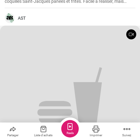
coquilles Saint-Jacques panées et frites. Facile à réaliser, mais
également gastronomique, cette recette permet d'obtenir des
coquilles Saint-Jacques fraîches légèrement panées et dorées, à
l'extérieur croustillant et à l'intérieur succulent. Elles sont parfaites
AST
comme plat principal à servir avec une sauce à tremper, des frites et
une salade ou comme hors-d'œuvre pour lancer un repas de fruits
de mer.
Reels
Partager
Liste d'achats
Imprimer
Suivez