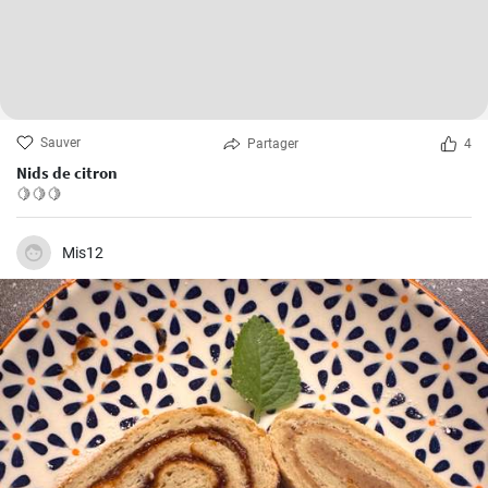
Sauver
Partager
4
Nids de citron
🍋🍋🍋
Mis12