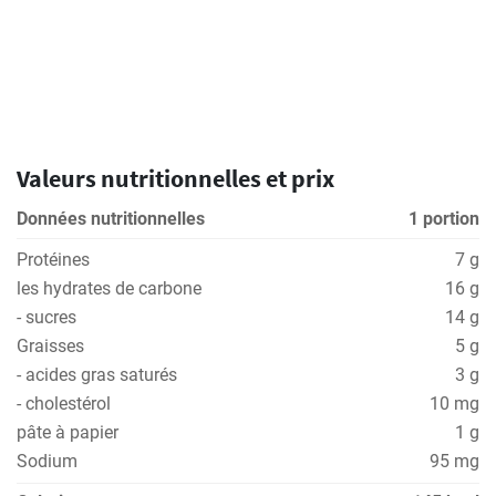
Valeurs nutritionnelles et prix
Données nutritionnelles
1 portion
Protéines
7 g
les hydrates de carbone
16 g
- sucres
14 g
Graisses
5 g
- acides gras saturés
3 g
- cholestérol
10 mg
pâte à papier
1 g
Sodium
95 mg