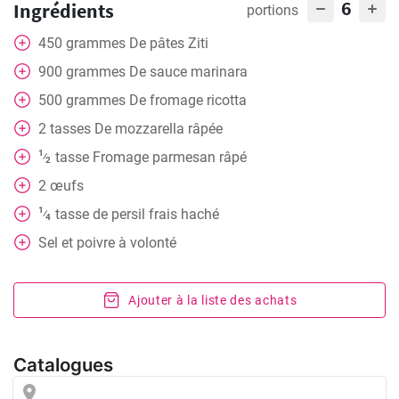
6
Ingrédients
portions
450
grammes
De pâtes Ziti
900
grammes
De sauce marinara
500
grammes
De fromage ricotta
2
tasses
De mozzarella râpée
1
tasse
Fromage parmesan râpé
⁄
2
2
œufs
1
tasse
de persil frais haché
⁄
4
Sel et poivre à volonté
Ajouter à la liste des achats