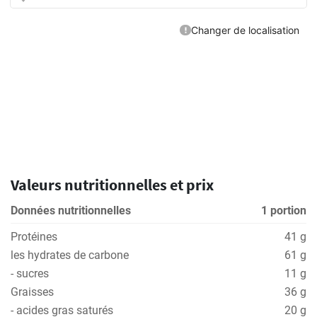
Valeurs nutritionnelles et prix
Données nutritionnelles
1 portion
Protéines
41 g
les hydrates de carbone
61 g
- sucres
11 g
Graisses
36 g
- acides gras saturés
20 g