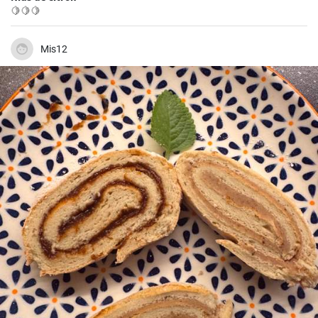
🍋🍋🍋
Mis12