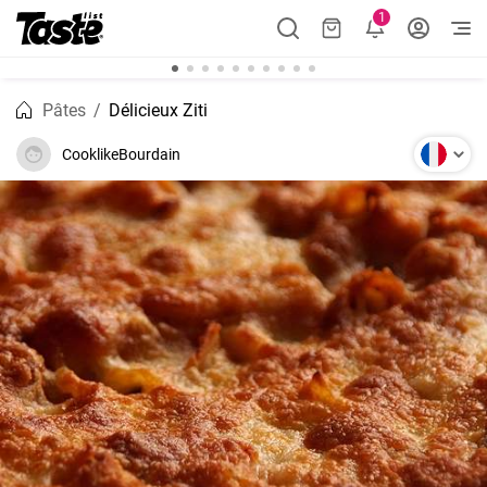
1
Pâtes
Délicieux Ziti
CooklikeBourdain