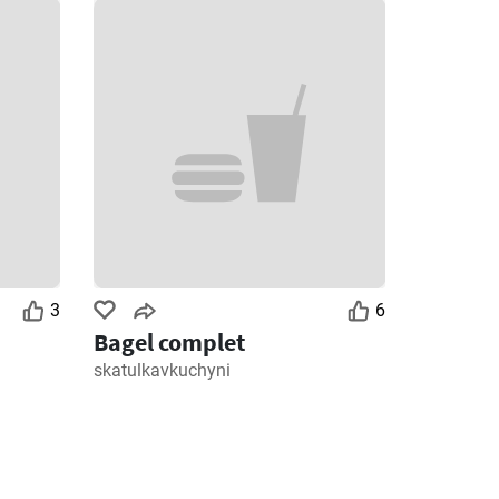
3
6
Bagel complet
skatulkavkuchyni