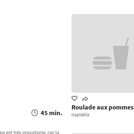
Roulade aux pommes
45 min.
napiekla
e est très importante, car la 