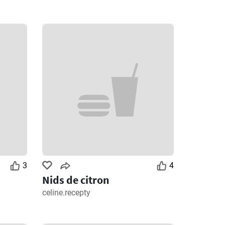
3
4
Nids de citron
celine.recepty