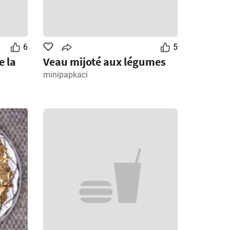
6
5
e la
Veau mijoté aux légumes
minipapkaci