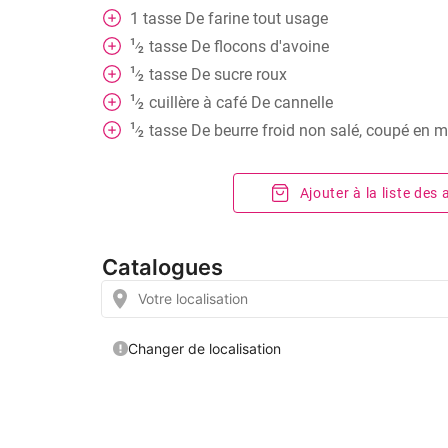
1
tasse
De farine tout usage
1
tasse
De flocons d'avoine
⁄
2
1
tasse
De sucre roux
⁄
2
1
cuillère à café
De cannelle
⁄
2
1
tasse
De beurre froid non salé, coupé en 
⁄
2
Ajouter à la liste des