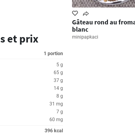
Gâteau rond au from
blanc
s et prix
minipapkaci
1 portion
5 g
65 g
37 g
14 g
8 g
31 mg
7 g
60 mg
396 kcal