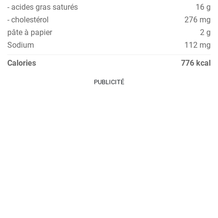
- acides gras saturés
16 g
- cholestérol
276 mg
pâte à papier
2 g
Sodium
112 mg
Calories
776 kcal
PUBLICITÉ