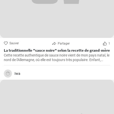
Sauver
Partager
1
La traditionnelle "sauce noire" selon la recette de grand-mère
Cette recette authentique de sauce noire vient de mon pays natal, le
nord de l'Allemagne, où elle est toujours très populaire. Enfant,
j'adorais regarder ma grand-mère dans la cuisine préparer ce
bouillon de viande riche et savoureux. La viande de porc est cuite
avec des épices et servie dans une sauce avec du sang. Un goût
Iwa
inoubliable qui me rappelle toujours les dimanches passés dans la
maison de ma grand-mère.