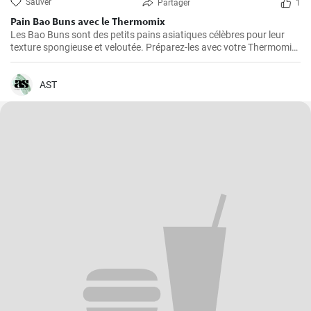
Sauver
Partager
1
Pain Bao Buns avec le Thermomix
Les Bao Buns sont des petits pains asiatiques célèbres pour leur
texture spongieuse et veloutée. Préparez-les avec votre Thermomix
pour un résultat excitant et délicieux, en faisant d'abord cuire la
pâte à la vapeur, puis en la fourrant. Pour réussir vos Bao Buns, il
est essentiel de laisser la pâte durcir suffisamment longtemps.
AST