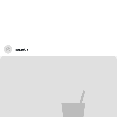
napiekla