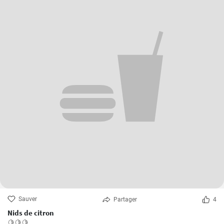
Sauver
Partager
4
Nids de citron
🍋🍋🍋