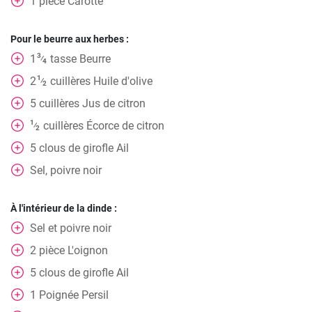
1
pièce
Carotte
Pour le beurre aux herbes :
3
1
tasse
Beurre
⁄
4
1
2
cuillères
Huile d'olive
⁄
2
5
cuillères
Jus de citron
1
cuillères
Écorce de citron
⁄
2
5
clous de girofle
Ail
Sel, poivre noir
À l'intérieur de la dinde :
Sel et poivre noir
2
pièce
L'oignon
5
clous de girofle
Ail
1
Poignée
Persil