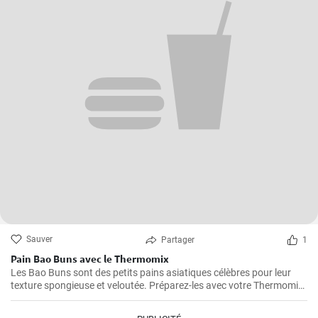
Sauver
Partager
1
Pain Bao Buns avec le Thermomix
Les Bao Buns sont des petits pains asiatiques célèbres pour leur
texture spongieuse et veloutée. Préparez-les avec votre Thermomix
pour un résultat excitant et délicieux, en faisant d'abord cuire la
pâte à la vapeur, puis en la fourrant. Pour réussir vos Bao Buns, il