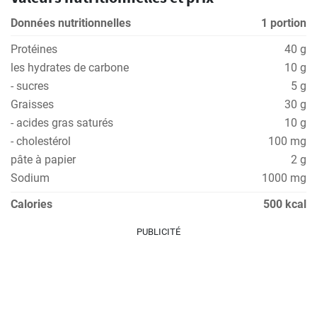
Données nutritionnelles
1 portion
Protéines
40 g
les hydrates de carbone
10 g
- sucres
5 g
Graisses
30 g
- acides gras saturés
10 g
- cholestérol
100 mg
pâte à papier
2 g
Sodium
1000 mg
Calories
500 kcal
PUBLICITÉ