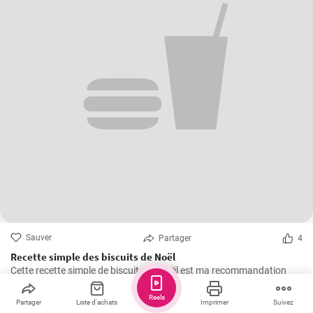
Sauver
Partager
4
Recette simple des biscuits de Noël
Cette recette simple de biscuits de Noël est ma recommandation
personnelle pour la période sucrée de Noël. Au fil des années, je l'ai
préparée à plusieurs reprises dans ma propre cuisine et elle s'est
Reels
Partager
Liste d'achats
Imprimer
Suivez
avérée être une favorite absolue - pour moi et pour tous ceux qui ont