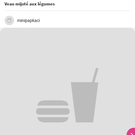
Veau mijoté aux légumes
minipapkaci