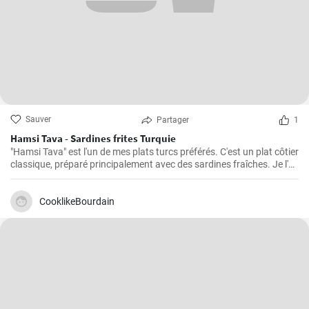
Sauver
Partager
1
Hamsi Tava - Sardines frites Turquie
"Hamsi Tava" est l'un de mes plats turcs préférés. C'est un plat côtier
classique, préparé principalement avec des sardines fraîches. Je l'ai
découvert pour la première fois lors de mon voyage sur la côte de la
mer Noire en Turquie et j'ai été impressionné par sa simplicité et son
goût délicieux. Les sardines sont tournées dans de la semoule de
CooklikeBourdain
maïs et frites jusqu'à ce qu'elles soient croustillantes.