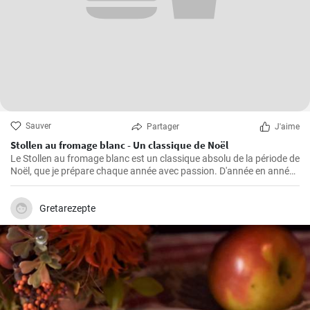
Sauver
Partager
J'aime
Stollen au fromage blanc - Un classique de Noël
Le Stollen au fromage blanc est un classique absolu de la période de
Noël, que je prépare chaque année avec passion. D'année en année,
j'ai perfectionné la recette et appris quelques trucs et astuces que
j'aimerais partager avec vous. Le Stollen est incroyablement
moelleux et aromatique, et accompagne parfaitement une tasse de
Gretarezepte
thé ou de café chaud par une froide journée d'hiver. Ce n'est pas la
pâtisserie la plus facile à réaliser, mais croyez-moi, l'effort en vaut la
peine.