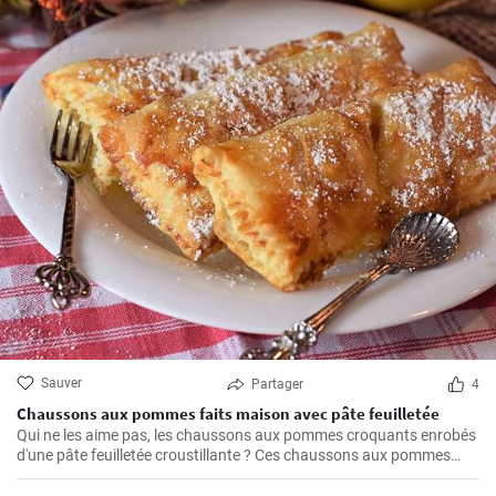
Sauver
Partager
4
Chaussons aux pommes faits maison avec pâte feuilletée
Qui ne les aime pas, les chaussons aux pommes croquants enrobés
d'une pâte feuilletée croustillante ? Ces chaussons aux pommes
faits maison sont un régal absolu et l'un de mes favoris personnels.
La préparation est plus simple qu'on ne le pense et c'est un vrai