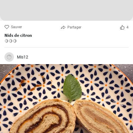
Sauver
Partager
4
Nids de citron
🍋🍋🍋
Mis12