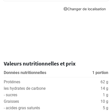
Valeurs nutritionnelles et prix
Données nutritionnelles
1 portion
Protéines
62 g
les hydrates de carbone
14 g
- sucres
1 g
Graisses
10 g
- acides gras saturés
5 g