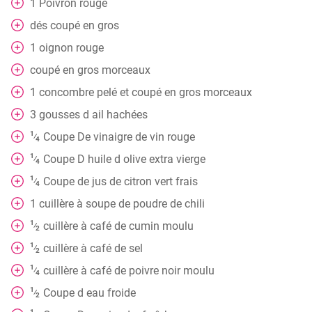
1
Poivron rouge
dés
coupé en gros
1
oignon rouge
coupé en gros morceaux
1
concombre pelé et coupé en gros morceaux
3
gousses
d ail hachées
1
Coupe
De vinaigre de vin rouge
⁄
4
1
Coupe
D huile d olive extra vierge
⁄
4
1
Coupe
de jus de citron vert frais
⁄
4
1
cuillère
à soupe de poudre de chili
1
cuillère
à café de cumin moulu
⁄
2
1
cuillère
à café de sel
⁄
2
1
cuillère
à café de poivre noir moulu
⁄
4
1
Coupe
d eau froide
⁄
2
1