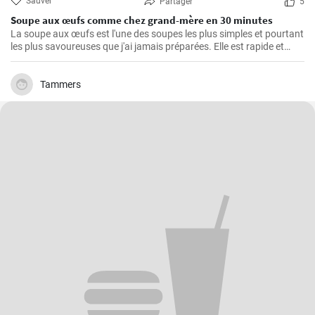
Sauver
Partager
5
Soupe aux œufs comme chez grand-mère en 30 minutes
La soupe aux œufs est l'une des soupes les plus simples et pourtant
les plus savoureuses que j'ai jamais préparées. Elle est rapide et
facile à préparer, saine et riche en protéines. J'ai appris cette recette
de ma grand-mère et l'ai depuis cuisinée un nombre incalculable de
fois pour le plus grand plaisir de ma famille. Les principaux
Tammers
ingrédients sont bien sûr les œufs, auxquels s'ajoutent de
délicieuses épices et de délicieux légumes.