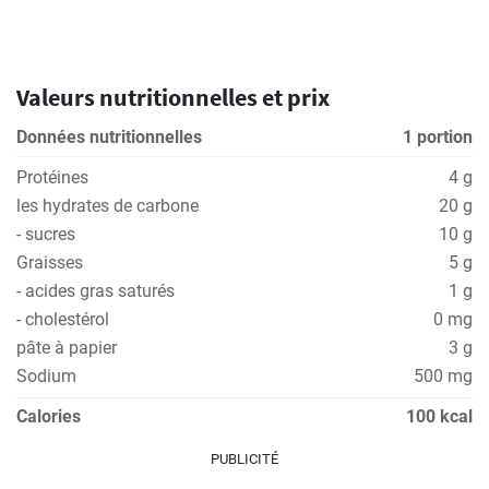
Valeurs nutritionnelles et prix
Données nutritionnelles
1 portion
Protéines
4 g
les hydrates de carbone
20 g
- sucres
10 g
Graisses
5 g
- acides gras saturés
1 g
- cholestérol
0 mg
pâte à papier
3 g
Sodium
500 mg
Calories
100 kcal
PUBLICITÉ