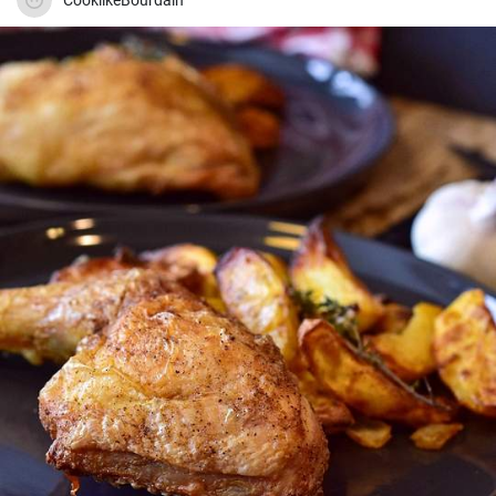
CooklikeBourdain