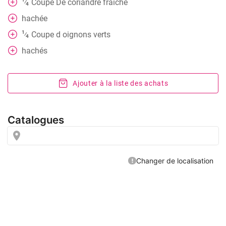
Coupe
De coriandre fraîche
⁄
4
hachée
1
Coupe
d oignons verts
⁄
4
hachés
Ajouter à la liste des achats