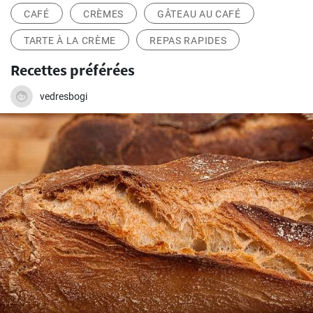
CAFÉ
CRÈMES
GÂTEAU AU CAFÉ
TARTE À LA CRÈME
REPAS RAPIDES
Recettes préférées
vedresbogi