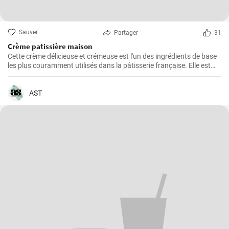
Sauver
Partager
31
Crème patissière maison
Cette crème délicieuse et crémeuse est l'un des ingrédients de base
les plus couramment utilisés dans la pâtisserie française. Elle est
utilisée dans une grande variété de desserts tels que les éclairs, les
tartes, les choux à la crème, les chaussons...
AST