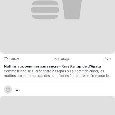
Sauver
Partager
1
Muffins aux pommes sans sucre - Recette rapide d'Agata
Comme friandise sucrée entre les repas ou au petit-déjeuner, les
muffins aux pommes rapides sont faciles à préparer, même pour le
petit-déjeuner du week-end. Ils sont délicieux, faciles à préparer et
ne contiennent pas de sucre ajouté.
Iwa