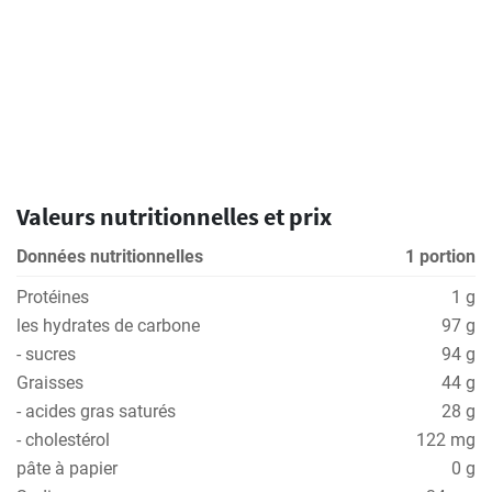
Valeurs nutritionnelles et prix
Données nutritionnelles
1 portion
Protéines
1 g
les hydrates de carbone
97 g
- sucres
94 g
Graisses
44 g
- acides gras saturés
28 g
- cholestérol
122 mg
pâte à papier
0 g