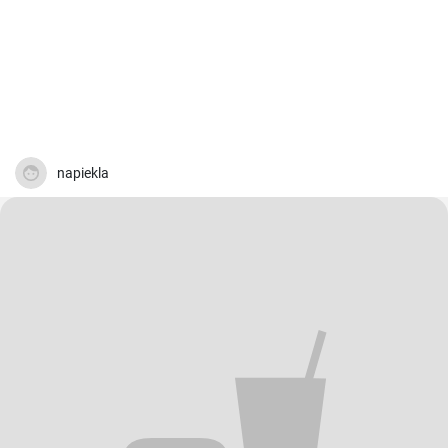
napiekla