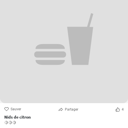
Sauver
Partager
4
Nids de citron
🍋🍋🍋