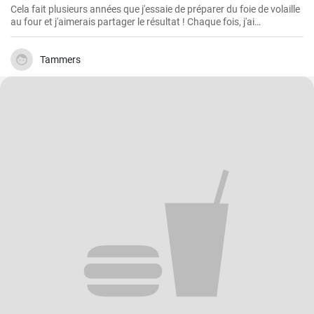
Cela fait plusieurs années que j'essaie de préparer du foie de volaille
au four et j'aimerais partager le résultat ! Chaque fois, j'ai
légèrement modifié la recette jusqu'à ce que je parvienne à cette
recherche parfaitement friable, croustillante et savoureuse.
Tammers