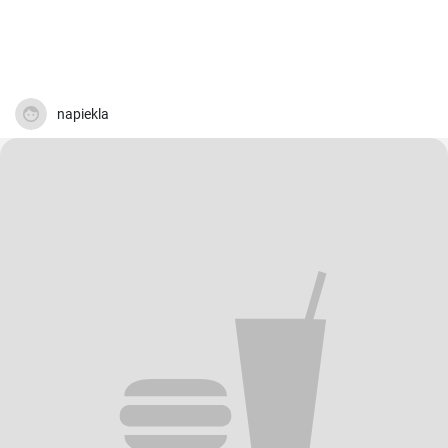
napiekla