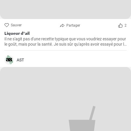
Sauver
Partager
2
Liqueur d'ail
Il ne s'agit pas d'une recette typique que vous voudriez essayer pour
le goût, mais pour la santé. Je suis sûr qu'après avoir essayé pour la
première fois cette teinture magique, puissante et saine à la fois,
vous voudrez toujours en faire des réserves à la maison.
AST