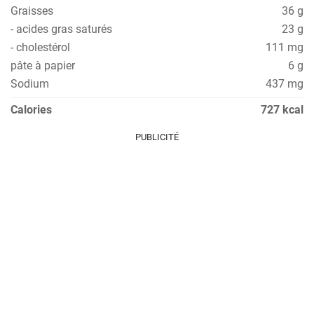
Graisses
36 g
- acides gras saturés
23 g
- cholestérol
111 mg
pâte à papier
6 g
Sodium
437 mg
Calories
727 kcal
PUBLICITÉ