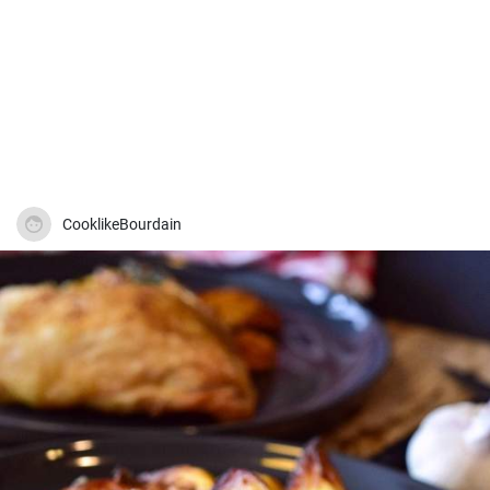
CooklikeBourdain