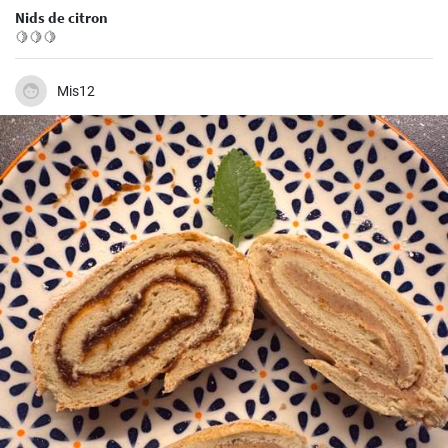
Nids de citron
🍋🍋🍋
Mis12