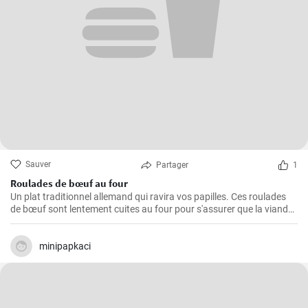
Sauver
Partager
1
Roulades de bœuf au four
Un plat traditionnel allemand qui ravira vos papilles. Ces roulades
de bœuf sont lentement cuites au four pour s'assurer que la viande
est tendre et juteuse, alors que la garniture est imprégnée des
arômes du bacon, des oignons et des cornichons
minipapkaci