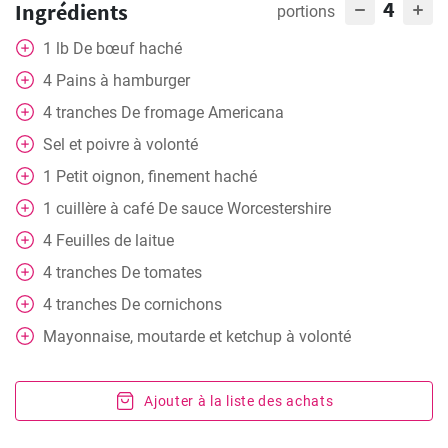
4
Ingrédients
portions
1
lb
De bœuf haché
4
Pains à hamburger
4
tranches
De fromage Americana
Sel et poivre à volonté
1
Petit oignon, finement haché
1
cuillère à café
De sauce Worcestershire
4
Feuilles de laitue
4
tranches
De tomates
4
tranches
De cornichons
Mayonnaise, moutarde et ketchup à volonté
Ajouter à la liste des achats