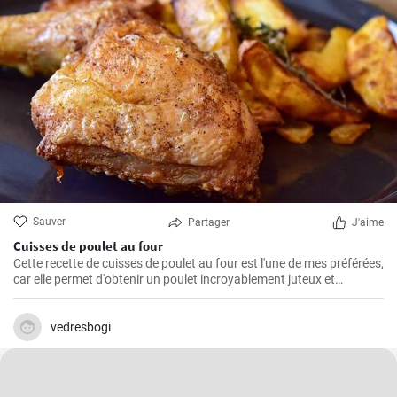
Sauver
Partager
J'aime
Cuisses de poulet au four
Cette recette de cuisses de poulet au four est l'une de mes préférées,
car elle permet d'obtenir un poulet incroyablement juteux et
savoureux. Les cuisses de poulet sont les parties du poulet que je
préfère cuire au four parce qu'elles restent juteuses même après un
long temps de cuisson. De plus, les ingrédients sont simples, mais
vedresbogi
parviennent toujours à faire ressortir le meilleur du poulet, créant
ainsi un plat unique et délicieux.