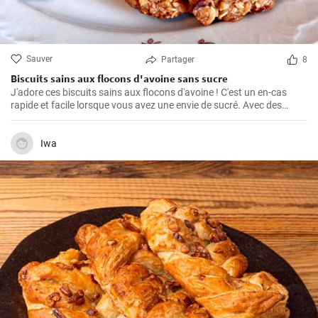
Sauver
Partager
8
Biscuits sains aux flocons d'avoine sans sucre
J'adore ces biscuits sains aux flocons d'avoine ! C'est un en-cas
rapide et facile lorsque vous avez une envie de sucré. Avec des
ingrédients naturels et sans sucre, ils ont un goût merveilleux. Grâce
à mon expérience personnelle avec cette recette, j'ai trouvé quelques
conseils et astuces utiles pour les rendre parfaits.
Iwa