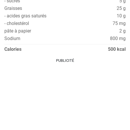
- sucres
5 g
Graisses
25 g
- acides gras saturés
10 g
- cholestérol
75 mg
pâte à papier
2 g
Sodium
800 mg
Calories
500 kcal
PUBLICITÉ