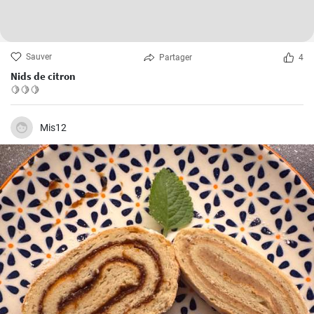
Sauver
Partager
4
Nids de citron
🍋🍋🍋
Mis12