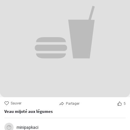
Sauver
Partager
5
Veau mijoté aux légumes
minipapkaci