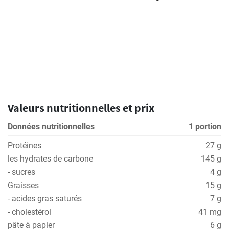
Valeurs nutritionnelles et prix
Données nutritionnelles
1 portion
Protéines
27 g
les hydrates de carbone
145 g
- sucres
4 g
Graisses
15 g
- acides gras saturés
7 g
- cholestérol
41 mg
pâte à papier
6 g