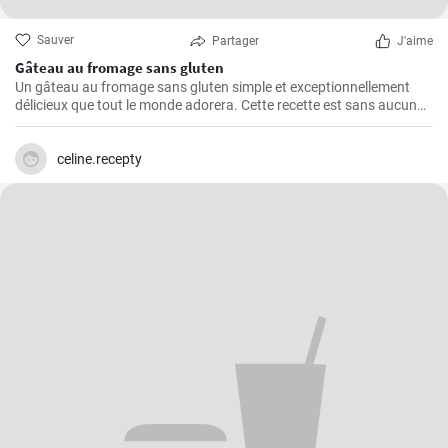
Sauver
Partager
J'aime
Gâteau au fromage sans gluten
Un gâteau au fromage sans gluten simple et exceptionnellement
délicieux que tout le monde adorera. Cette recette est sans aucun
doute le meilleur gâteau au fromage sans gluten que vous ayez
jamais goûté!
celine.recepty