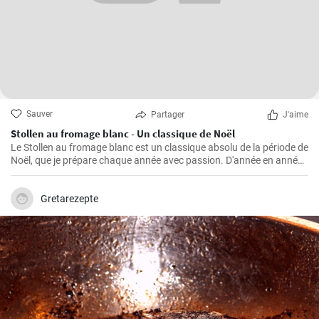
Sauver
Partager
J'aime
Stollen au fromage blanc - Un classique de Noël
Le Stollen au fromage blanc est un classique absolu de la période de
Noël, que je prépare chaque année avec passion. D'année en année,
j'ai perfectionné la recette et appris quelques trucs et astuces que
j'aimerais partager avec vous. Le Stollen est incroyablement
moelleux et aromatique, et accompagne parfaitement une tasse de
Gretarezepte
thé ou de café chaud par une froide journée d'hiver. Ce n'est pas la
pâtisserie la plus facile à réaliser, mais croyez-moi, l'effort en vaut la
peine.