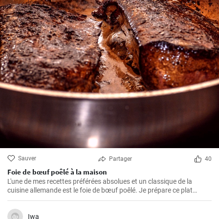
Sauver
Partager
40
Foie de bœuf poêlé à la maison
L'une de mes recettes préférées absolues et un classique de la
cuisine allemande est le foie de bœuf poêlé. Je prépare ce plat
depuis des années dans ma propre cuisine et j'ai fait de petits
ajustements au fil du temps pour le perfectionner. Je suis très
heureux de le partager ici avec vous.
Iwa