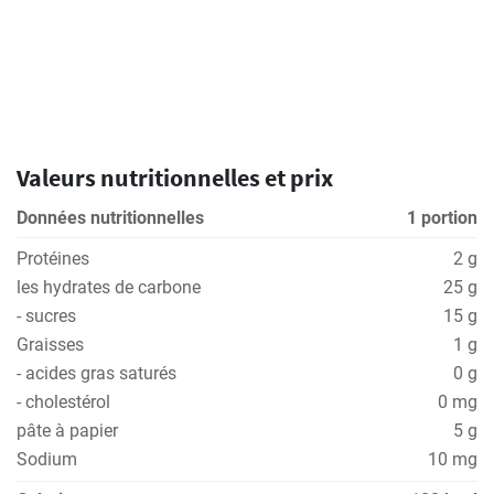
Valeurs nutritionnelles et prix
Données nutritionnelles
1 portion
Protéines
2 g
les hydrates de carbone
25 g
- sucres
15 g
Graisses
1 g
- acides gras saturés
0 g
- cholestérol
0 mg
pâte à papier
5 g
Sodium
10 mg