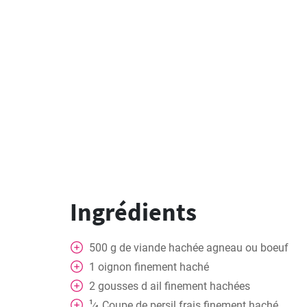
Ingrédients
500
g
de viande hachée agneau ou boeuf
1
oignon finement haché
2
gousses
d ail finement hachées
1
Coupe
de persil frais finement haché
⁄