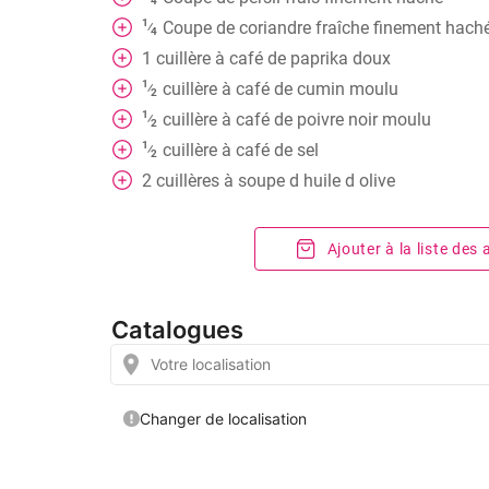
4
1
Coupe
de coriandre fraîche finement hach
⁄
4
1
cuillère
à café de paprika doux
1
cuillère
à café de cumin moulu
⁄
2
1
cuillère
à café de poivre noir moulu
⁄
2
1
cuillère
à café de sel
⁄
2
2
cuillères
à soupe d huile d olive
Ajouter à la liste des