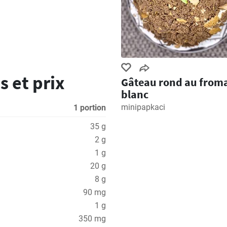
s et prix
Gâteau rond au from
blanc
minipapkaci
1 portion
35 g
2 g
1 g
20 g
8 g
90 mg
1 g
350 mg