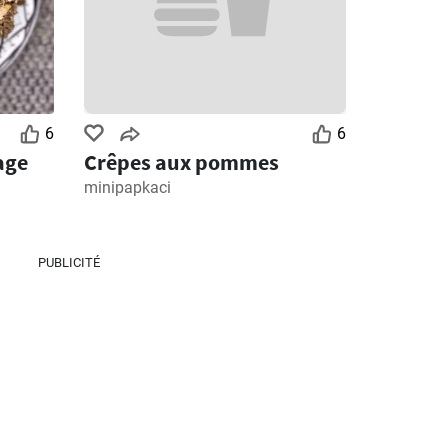
6
6
age
Crêpes aux pommes
minipapkaci
PUBLICITÉ