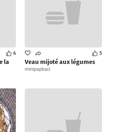
6
5
e la
Veau mijoté aux légumes
minipapkaci