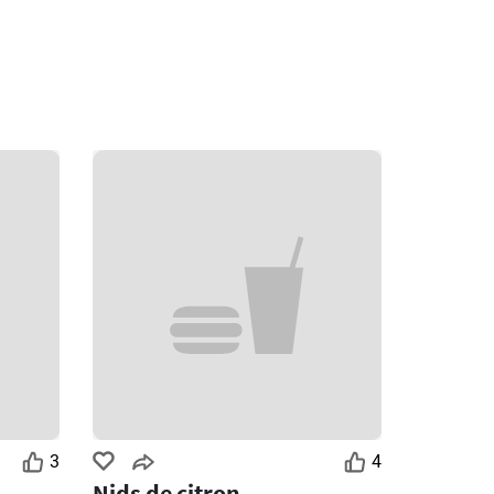
3
4
Nids de citron