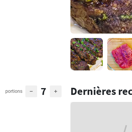
7
Dernières re
portions