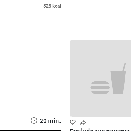
325 kcal
20 min.
Roulade aux pommes