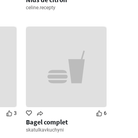
celine.recepty
3
6
Bagel complet
skatulkavkuchyni