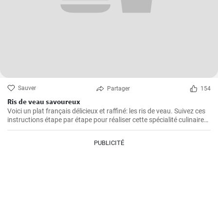
Sauver
Partager
154
Ris de veau savoureux
Voici un plat français délicieux et raffiné: les ris de veau. Suivez ces
instructions étape par étape pour réaliser cette spécialité culinaire
française appréciée pour leur texture délicate et leur goût savoureux
!
PUBLICITÉ