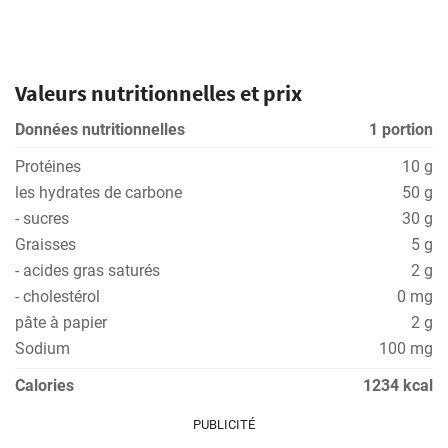
Valeurs nutritionnelles et prix
Données nutritionnelles
1 portion
Protéines
10 g
les hydrates de carbone
50 g
- sucres
30 g
Graisses
5 g
- acides gras saturés
2 g
- cholestérol
0 mg
pâte à papier
2 g
Sodium
100 mg
Calories
1234 kcal
PUBLICITÉ