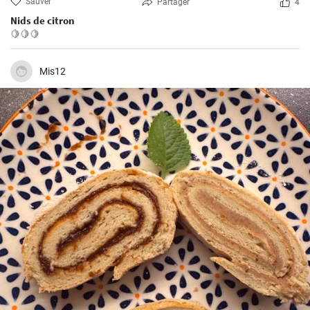
Sauver
Partager
4
Nids de citron
🍋🍋🍋
Mis12