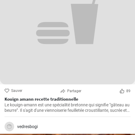
Sauver
Partager
89
Kouign amann recette traditionnelle
Le kouign-amann est une spécialité bretonne qui signifie "gâteau au
beurre". Il s'agit d'une viennoiserie feuilletée croustillante, sucrée et
beurrée à souhait. Bien qu'il soit un peu complexe à réaliser, le
résultat en vaut vraiment la peine !
vedresbogi