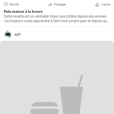
Sauver
Partager
J'aime
Pain maison à la levure
Cette recette est un véritable trésor que j'utilise depuis des années.
J'ai toujours voulu apprendre à faire mon propre pain et depuis que
j'ai trouvé cette recette, je ne mange plus rien d'autre. L'odeur et le
goût du pain frais cuit à la maison sont incomparables.
AST