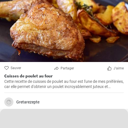
Sauver
Partager
J'aime
Cuisses de poulet au four
Cette recette de cuisses de poulet au four est l'une de mes préférées,
car elle permet d'obtenir un poulet incroyablement juteux et
savoureux. Les cuisses de poulet sont les parties du poulet que je
préfère cuire au four parce qu'elles restent juteuses même après un
long temps de cuisson. De plus, les ingrédients sont simples, mais
Gretarezepte
parviennent toujours à faire ressortir le meilleur du poulet, créant
ainsi un plat unique et délicieux.