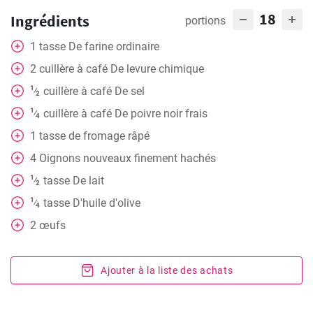
18
Ingrédients
portions
1
tasse
De farine ordinaire
2
cuillère à café
De levure chimique
1
cuillère à café
De sel
⁄
2
1
cuillère à café
De poivre noir frais
⁄
4
1
tasse
de fromage râpé
4
Oignons nouveaux finement hachés
1
tasse
De lait
⁄
2
1
tasse
D'huile d'olive
⁄
4
2
œufs
Ajouter à la liste des achats