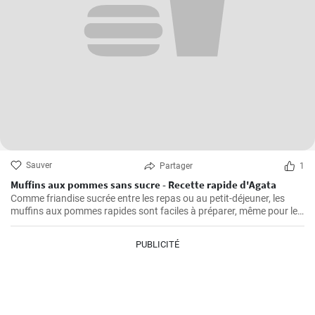
Sauver
Partager
1
Muffins aux pommes sans sucre - Recette rapide d'Agata
Comme friandise sucrée entre les repas ou au petit-déjeuner, les
muffins aux pommes rapides sont faciles à préparer, même pour le
petit-déjeuner du week-end. Ils sont délicieux, faciles à préparer et
ne contiennent pas de sucre ajouté.
PUBLICITÉ