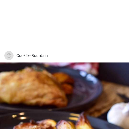
CooklikeBourdain