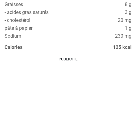
Graisses
8 g
- acides gras saturés
3 g
- cholestérol
20 mg
pâte à papier
1 g
Sodium
230 mg
Calories
125 kcal
PUBLICITÉ