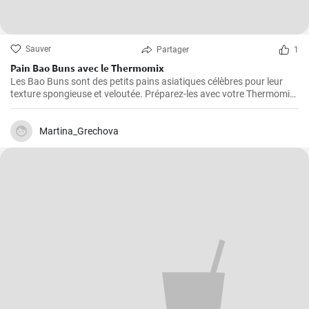
Sauver
Partager
1
Pain Bao Buns avec le Thermomix
Les Bao Buns sont des petits pains asiatiques célèbres pour leur
texture spongieuse et veloutée. Préparez-les avec votre Thermomix
pour un résultat excitant et délicieux, en faisant d'abord cuire la
pâte à la vapeur, puis en la fourrant. Pour réussir vos Bao Buns, il
est essentiel de laisser la pâte durcir suffisamment longtemps.
Martina_Grechova