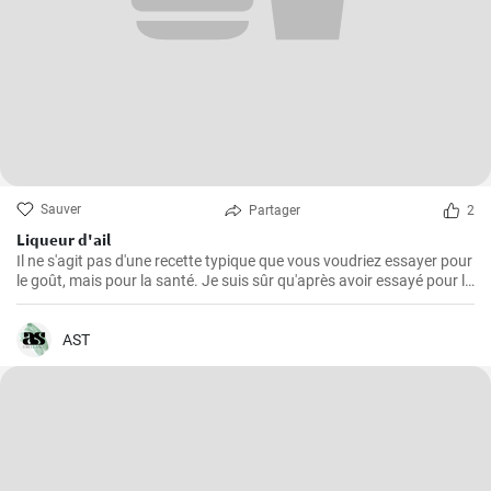
Sauver
Partager
2
Liqueur d'ail
Il ne s'agit pas d'une recette typique que vous voudriez essayer pour
le goût, mais pour la santé. Je suis sûr qu'après avoir essayé pour la
première fois cette teinture magique, puissante et saine à la fois,
vous voudrez toujours en faire des réserves à la maison.
AST