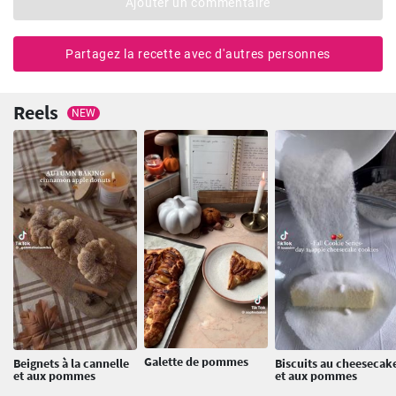
Ajouter un commentaire
Partagez la recette avec d'autres personnes
Reels
NEW
Galette de pommes
Beignets à la cannelle
Biscuits au cheesecak
et aux pommes
et aux pommes