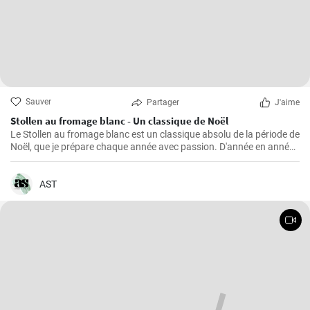
Sauver
Partager
J'aime
Stollen au fromage blanc - Un classique de Noël
Le Stollen au fromage blanc est un classique absolu de la période de
Noël, que je prépare chaque année avec passion. D'année en année,
j'ai perfectionné la recette et appris quelques trucs et astuces que
j'aimerais partager avec vous. Le Stollen est incroyablement
moelleux et aromatique, et accompagne parfaitement une tasse de
AST
thé ou de café chaud par une froide journée d'hiver. Ce n'est pas la
pâtisserie la plus facile à réaliser, mais croyez-moi, l'effort en vaut la
peine.