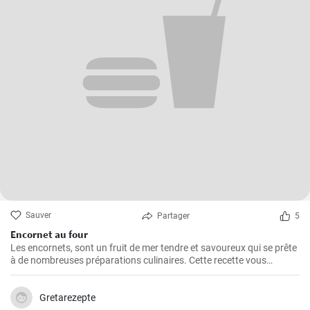
Sauver
Partager
5
Encornet au four
Les encornets, sont un fruit de mer tendre et savoureux qui se prête
à de nombreuses préparations culinaires. Cette recette vous
guidera à travers les étapes pour préparer des encornets farcis avec
une garniture de légumes et de riz.
Gretarezepte