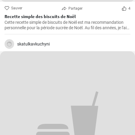
Sauver
Partager
4
Recette simple des biscuits de Noël
Cette recette simple de biscuits de Noël est ma recommandation
personnelle pour la période sucrée de Noël. Au fil des années, je l'ai
préparée à plusieurs reprises dans ma propre cuisine et elle s'est
avérée être une favorite absolue - pour moi et pour tous ceux qui ont
eu le plaisir de l'essayer. Les ingrédients sont faciles à trouver et la
skatulkavkuchyni
manipulation est à la portée de tous, même des débutants en
pâtisserie.