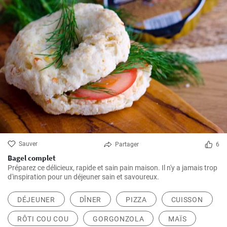
Sauver
Partager
6
Bagel complet
Préparez ce délicieux, rapide et sain pain maison. Il n'y a jamais trop
d'inspiration pour un déjeuner sain et savoureux.
DÉJEUNER
DÎNER
PIZZA
CUISSON
RÔTI COU COU
GORGONZOLA
MAÏS