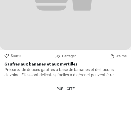
Sauver
Partager
J'aime
Gaufres aux bananes et aux myrtilles
Préparez de douces gaufres à base de bananes et de flocons
d'avoine. Elles sont délicates, faciles à digérer et peuvent être
servies par exemple avec des myrtilles fraîches et du sirop de
myrtille.
PUBLICITÉ