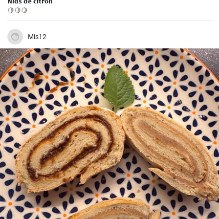
Nids de citron
🍋🍋🍋
Mis12