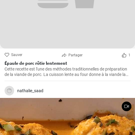
Sauver
Partager
1
Épaule de porc rôtie lentement
Cette recette est l'une des méthodes traditionnelles de préparation
de la viande de porc. La cuisson lente au four donne à la viande la
possibilité de devenir tendre et juteuse, en lui procurant des saveurs
merveilleuses et épicées. La viande est excellente à consommer
avec de la sauce, de la purée de pommes de terre ou des légumes
nathalie_saad
grillés. Si vous aimez expérimenter avec les saveurs, ajoutez
d'autres épices à la marinade pour la viande selon votre goût.