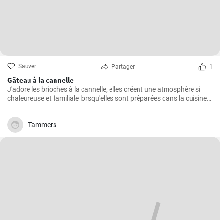
Sauver
Partager
1
Gâteau à la cannelle
J'adore les brioches à la cannelle, elles créent une atmosphère si
chaleureuse et familiale lorsqu'elles sont préparées dans la cuisine.
Je pense que ce gâteau est l'un des plus faciles à préparer et qu'il
remporte toujours un franc succès auprès de ma famille. Non
seulement il est délicieux, mais il est également cher à mon cœur en
Tammers
raison de sa simplicité de préparation.