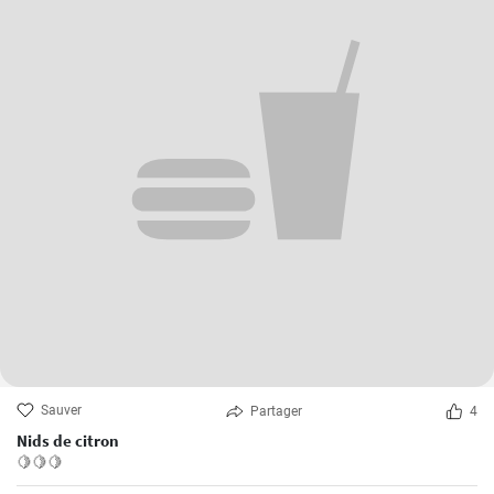
Sauver
Partager
4
Nids de citron
🍋🍋🍋