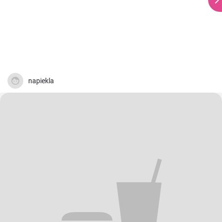
napiekla