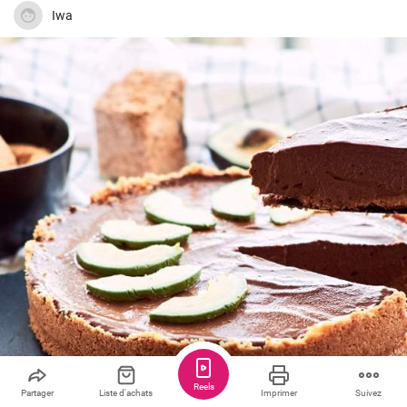
Iwa
Reels
Partager
Liste d'achats
Imprimer
Suivez