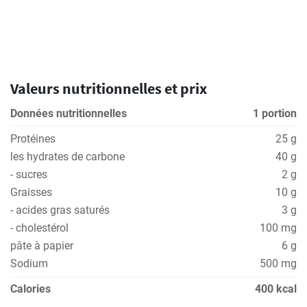
Valeurs nutritionnelles et prix
Données nutritionnelles
1 portion
Protéines
25 g
les hydrates de carbone
40 g
- sucres
2 g
Graisses
10 g
- acides gras saturés
3 g
- cholestérol
100 mg
pâte à papier
6 g
Sodium
500 mg
Calories
400 kcal