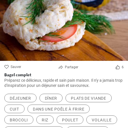
Sauver
Partager
6
Bagel complet
Préparez ce délicieux, rapide et sain pain maison. Il n'y a jamais trop
d'inspiration pour un déjeuner sain et savoureux.
DÉJEUNER
DÎNER
PLATS DE VIANDE
CUIT
DANS UNE POÊLE À FRIRE
BROCOLI
RIZ
POULET
VOLAILLE