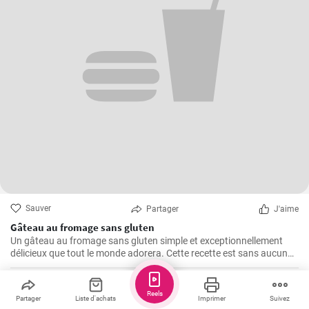
Sauver
Partager
J'aime
Gâteau au fromage sans gluten
Un gâteau au fromage sans gluten simple et exceptionnellement
délicieux que tout le monde adorera. Cette recette est sans aucun
doute le meilleur gâteau au fromage sans gluten que vous ayez
jamais goûté!
minipapkaci
Reels
Partager
Liste d'achats
Imprimer
Suivez