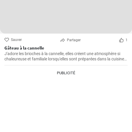
Sauver
Partager
1
Gâteau à la cannelle
J'adore les brioches à la cannelle, elles créent une atmosphère si
chaleureuse et familiale lorsqu'elles sont préparées dans la cuisine.
Je pense que ce gâteau est l'un des plus faciles à préparer et qu'il
remporte toujours un franc succès auprès de ma famille. Non
PUBLICITÉ
seulement il est délicieux, mais il est également cher à mon cœur en
raison de sa simplicité de préparation.