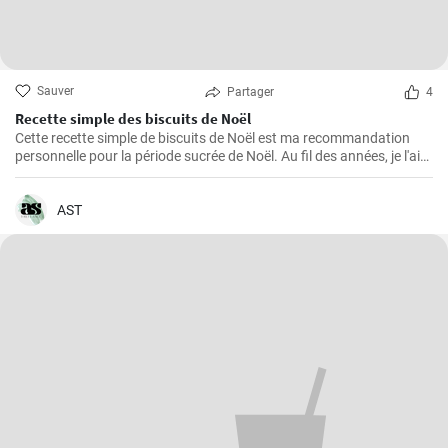
Sauver
Partager
4
Recette simple des biscuits de Noël
Cette recette simple de biscuits de Noël est ma recommandation
personnelle pour la période sucrée de Noël. Au fil des années, je l'ai
préparée à plusieurs reprises dans ma propre cuisine et elle s'est
avérée être une favorite absolue - pour moi et pour tous ceux qui ont
eu le plaisir de l'essayer. Les ingrédients sont faciles à trouver et la
AST
manipulation est à la portée de tous, même des débutants en
pâtisserie.