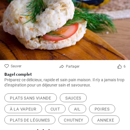
Sauver
Partager
6
Bagel complet
Préparez ce délicieux, rapide et sain pain maison. Il n'y a jamais trop
d'inspiration pour un déjeuner sain et savoureux.
PLATS SANS VIANDE
SAUCES
À LA VAPEUR
CUIT
AIL
POIRES
PLATS DE LÉGUMES
CHUTNEY
ANNEXE