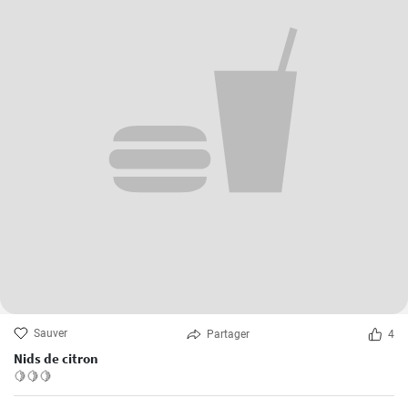
Sauver
Partager
4
Nids de citron
🍋🍋🍋