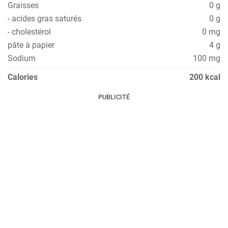
Graisses
0 g
- acides gras saturés
0 g
- cholestérol
0 mg
pâte à papier
4 g
Sodium
100 mg
Calories
200 kcal
PUBLICITÉ