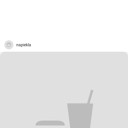
napiekla