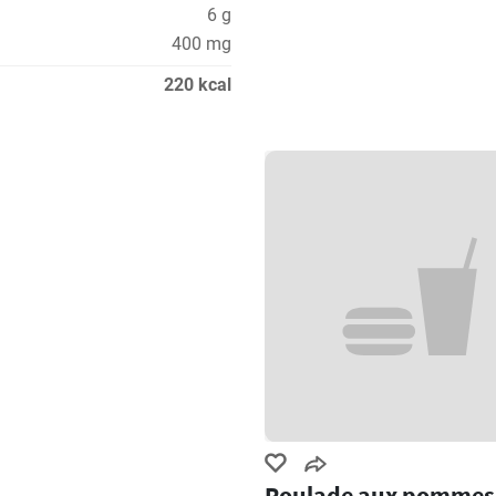
6 g
400 mg
220 kcal
Roulade aux pommes