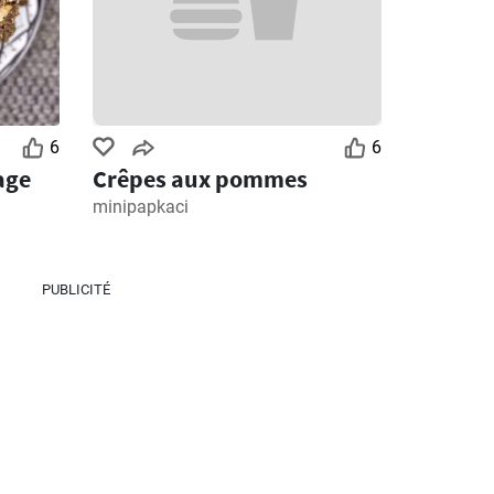
6
6
age
Crêpes aux pommes
minipapkaci
PUBLICITÉ