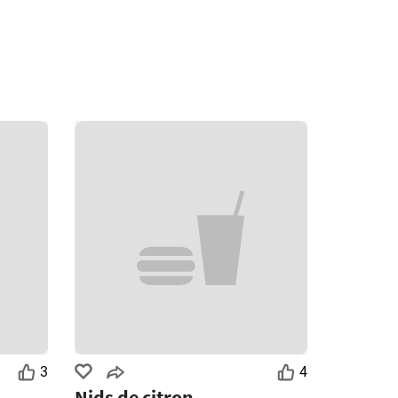
3
4
Nids de citron