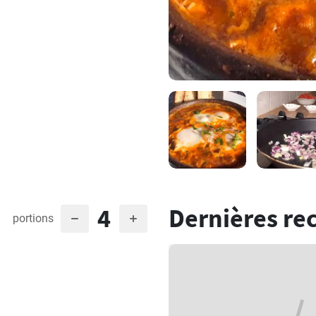
4
Dernières re
portions