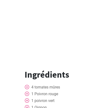
Ingrédients
4
tomates mûres
1
Poivron rouge
1
poivron vert
1
Oignon