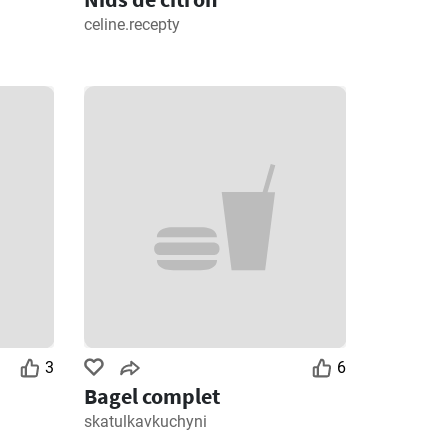
celine.recepty
3
6
Bagel complet
skatulkavkuchyni