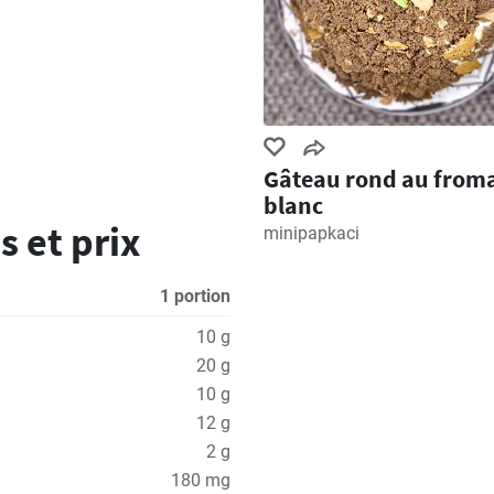
Gâteau rond au from
blanc
s et prix
minipapkaci
1 portion
10 g
20 g
10 g
12 g
2 g
180 mg