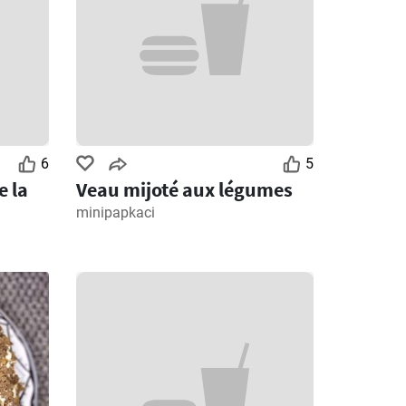
6
5
e la
Veau mijoté aux légumes
minipapkaci