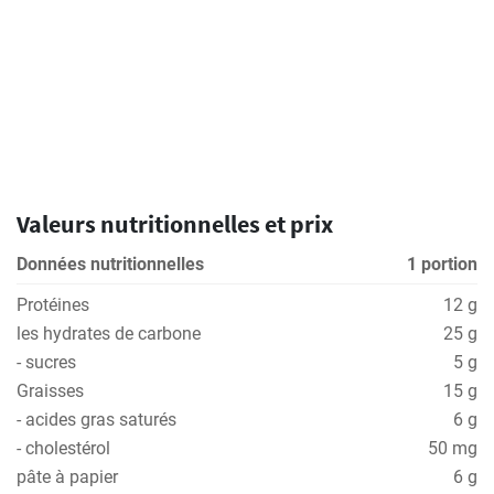
Valeurs nutritionnelles et prix
Données nutritionnelles
1 portion
Protéines
12 g
les hydrates de carbone
25 g
- sucres
5 g
Graisses
15 g
- acides gras saturés
6 g
- cholestérol
50 mg
pâte à papier
6 g