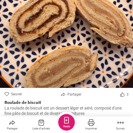
Sauver
Partager
3
Roulade de biscuit
La roulade de biscuit est un dessert léger et aéré, composé d'une
fine pâte de biscuit et de diverses garnitures
Reels
Partager
Liste d'achats
Imprimer
Suivez
skatulkavkuchyni