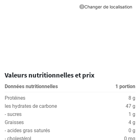
Valeurs nutritionnelles et prix
Données nutritionnelles
1 portion
Protéines
8 g
les hydrates de carbone
47 g
- sucres
1 g
Graisses
4 g
- acides gras saturés
0 g
- cholestérol
0 mg