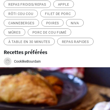
REPAS FROIDS/REPAS
APPLE
RÔTI COU COU
FILET DE PORC
CANNEBERGES
POIRES
NIVA
MÛRES
PORC DE COU FUMÉ
À TABLE EN 30 MINUTES
REPAS RAPIDES
Recettes préférées
CooklikeBourdain