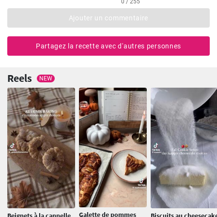
0 / 255
Ajouter un commentaire
Partagez la recette avec d'autres personnes
Reels
NEW
Galette de pommes
Beignets à la cannelle
Biscuits au cheesecak