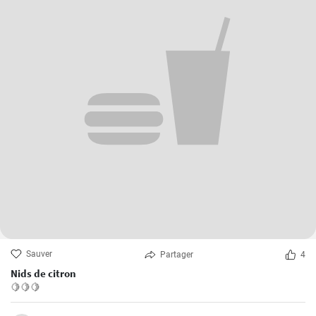
Sauver
Partager
4
Nids de citron
🍋🍋🍋