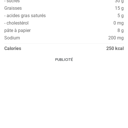
- sucres
30 g
Graisses
15 g
- acides gras saturés
5 g
- cholestérol
0 mg
pâte à papier
8 g
Sodium
200 mg
Calories
250 kcal
PUBLICITÉ