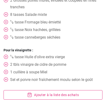
2
Grosses poires mûres, évidées et coupées en fines
tranches
8
tasses
Salade mixte
1
tasse
Fromage bleu émietté
⁄
2
1
tasse
Noix hachées, grillées
⁄
2
1
tasse
canneberges séchées
⁄
2
Pour la vinaigrette :
1
tasse
Huile d'olive extra vierge
⁄
4
2
tbls
vinaigre de cidre de pomme
1
cuillère à soupe
Miel
Sel et poivre noir fraîchement moulu selon le goût
Ajouter à la liste des achats