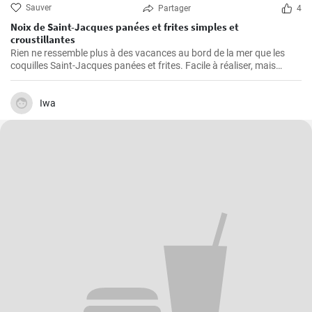
Sauver
Partager
4
Noix de Saint-Jacques panées et frites simples et
croustillantes
Rien ne ressemble plus à des vacances au bord de la mer que les
coquilles Saint-Jacques panées et frites. Facile à réaliser, mais
également gastronomique, cette recette permet d'obtenir des
coquilles Saint-Jacques fraîches légèrement panées et dorées, à
l'extérieur croustillant et à l'intérieur succulent. Elles sont parfaites
Iwa
comme plat principal à servir avec une sauce à tremper, des frites et
une salade ou comme hors-d'œuvre pour lancer un repas de fruits
de mer.