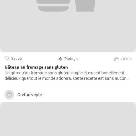
Sauver
Partager
J'aime
Gâteau au fromage sans gluten
Un gâteau au fromage sans gluten simple et exceptionnellement
délicieux que tout le monde adorera. Cette recette est sans aucun
doute le meilleur gâteau au fromage sans gluten que vous ayez
jamais goûté!
Gretarezepte