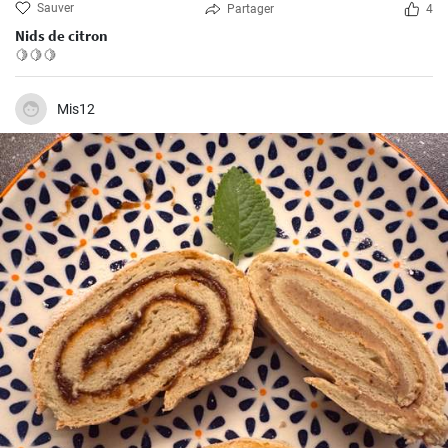
Sauver
Partager
4
Nids de citron
🍋🍋🍋
Mis12