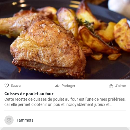
Sauver
Partager
J'aime
Cuisses de poulet au four
Cette recette de cuisses de poulet au four est l'une de mes préférées,
car elle permet d'obtenir un poulet incroyablement juteux et
savoureux. Les cuisses de poulet sont les parties du poulet que je
préfère cuire au four parce qu'elles restent juteuses même après un
long temps de cuisson. De plus, les ingrédients sont simples, mais
Tammers
parviennent toujours à faire ressortir le meilleur du poulet, créant