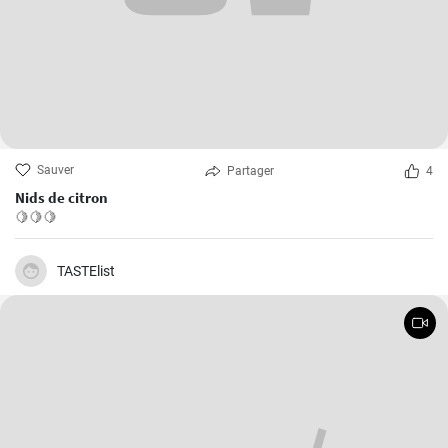
Sauver
Partager
4
Nids de citron
🍋🍋🍋
TASTElist