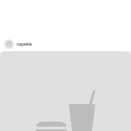
napiekla