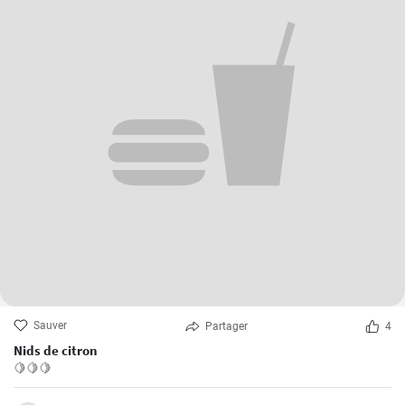
Sauver
Partager
4
Nids de citron
🍋🍋🍋