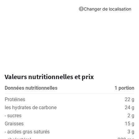
Valeurs nutritionnelles et prix
Données nutritionnelles
1 portion
Protéines
22 g
les hydrates de carbone
24 g
- sucres
2 g
Graisses
15 g
- acides gras saturés
3 g