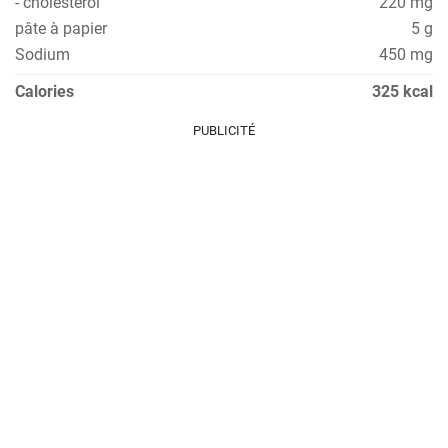
- cholestérol
220 mg
pâte à papier
5 g
Sodium
450 mg
Calories
325 kcal
PUBLICITÉ