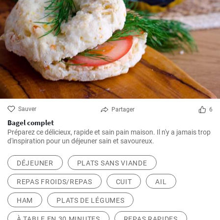
Sauver
Partager
6
Bagel complet
Préparez ce délicieux, rapide et sain pain maison. Il n'y a jamais trop
d'inspiration pour un déjeuner sain et savoureux.
DÉJEUNER
PLATS SANS VIANDE
REPAS FROIDS/REPAS
CUIT
AIL
HAM
PLATS DE LÉGUMES
À TABLE EN 30 MINUTES
REPAS RAPIDES