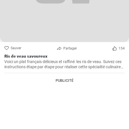
Sauver
Partager
154
Ris de veau savoureux
Voici un plat français délicieux et raffiné: les ris de veau. Suivez ces
instructions étape par étape pour réaliser cette spécialité culinaire
française appréciée pour leur texture délicate et leur goût savoureux
!
PUBLICITÉ