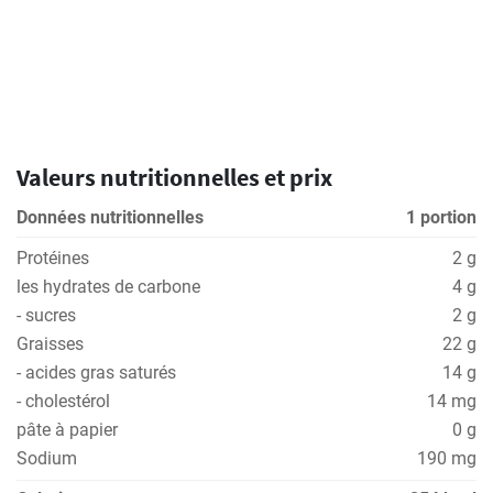
Valeurs nutritionnelles et prix
Données nutritionnelles
1 portion
Protéines
2 g
les hydrates de carbone
4 g
- sucres
2 g
Graisses
22 g
- acides gras saturés
14 g
- cholestérol
14 mg
pâte à papier
0 g
Sodium
190 mg