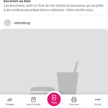
Encornet au four
Les encornets, sont un fruit de mer tendre et savoureux qui se prête
à de nombreuses préparations culinaires. Cette recette vous
guidera à travers les étapes pour préparer des encornets farcis avec
une garniture de légumes et de riz.
vedresbogi
Reels
Partager
Liste d'achats
Imprimer
Suivez