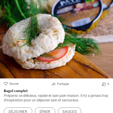
Sauver
Partager
6
Bagel complet
Préparez ce délicieux, rapide et sain pain maison. Il n'y a jamais trop
d'inspiration pour un déjeuner sain et savoureux.
DÉJEUNER
DÎNER
SAUCES