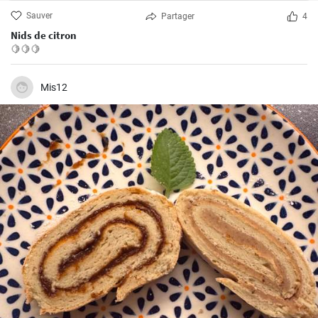
Sauver
Partager
4
Nids de citron
🍋🍋🍋
Mis12