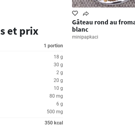
Gâteau rond au from
s et prix
blanc
minipapkaci
1 portion
18 g
30 g
2 g
20 g
10 g
80 mg
6 g
500 mg
350 kcal