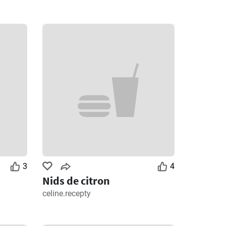
3
4
Nids de citron
celine.recepty