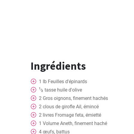
Ingrédients
1
lb
Feuilles d'épinards
1
tasse
huile d'olive
⁄
2
2
Gros oignons, finement hachés
2
clous de girofle
Ail, émincé
2
livres
Fromage feta, émietté
1
Volume
Aneth, finement haché
4
œufs, battus