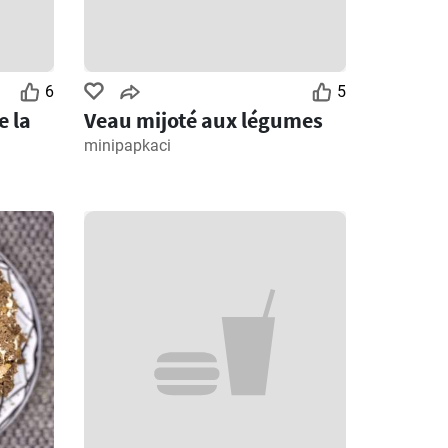
6
5
e la
Veau mijoté aux légumes
minipapkaci