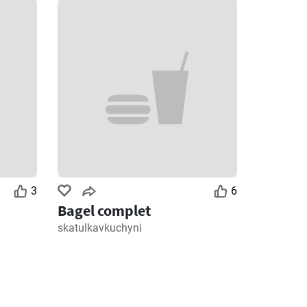
3
6
Bagel complet
skatulkavkuchyni