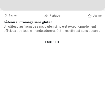
Sauver
Partager
J'aime
Gâteau au fromage sans gluten
Un gâteau au fromage sans gluten simple et exceptionnellement
délicieux que tout le monde adorera. Cette recette est sans aucun
doute le meilleur gâteau au fromage sans gluten que vous ayez
jamais goûté!
PUBLICITÉ