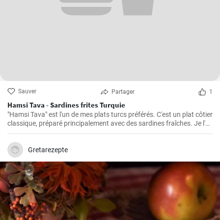
Sauver
Partager
1
Hamsi Tava - Sardines frites Turquie
"Hamsi Tava" est l'un de mes plats turcs préférés. C'est un plat côtier
classique, préparé principalement avec des sardines fraîches. Je l'ai
découvert pour la première fois lors de mon voyage sur la côte de la
mer Noire en Turquie et j'ai été impressionné par sa simplicité et son
goût délicieux. Les sardines sont tournées dans de la semoule de
Gretarezepte
maïs et frites jusqu'à ce qu'elles soient croustillantes.