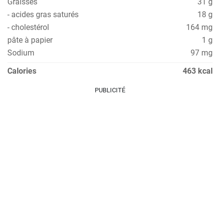
Graisses
31 g
- acides gras saturés
18 g
- cholestérol
164 mg
pâte à papier
1 g
Sodium
97 mg
Calories
463 kcal
PUBLICITÉ