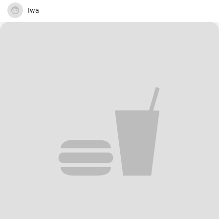
La préparation est plus simple qu'on ne le pense et c'est un vrai
régal à chaque fois. Alors, retroussez vos manches et c'est parti !
Iwa