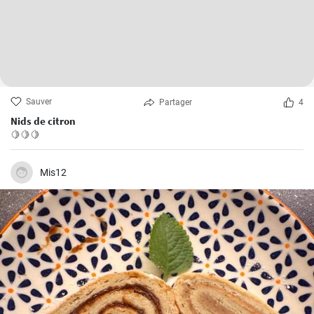
Sauver
Partager
4
Nids de citron
🍋🍋🍋
Mis12