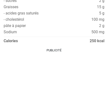
- sucres
2 g
Graisses
15 g
- acides gras saturés
5 g
- cholestérol
100 mg
pâte à papier
2 g
Sodium
500 mg
Calories
250 kcal
PUBLICITÉ