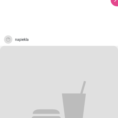
napiekla