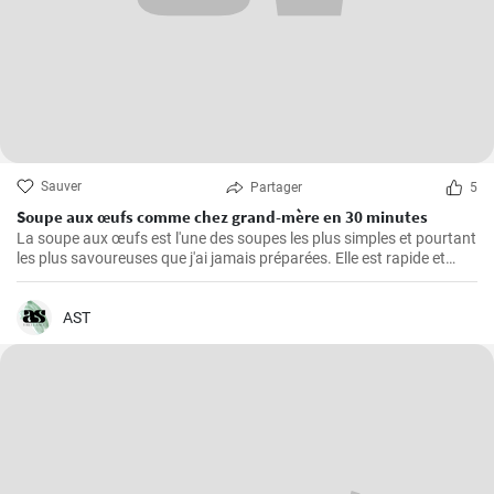
Sauver
Partager
5
Soupe aux œufs comme chez grand-mère en 30 minutes
La soupe aux œufs est l'une des soupes les plus simples et pourtant
les plus savoureuses que j'ai jamais préparées. Elle est rapide et
facile à préparer, saine et riche en protéines. J'ai appris cette recette
de ma grand-mère et l'ai depuis cuisinée un nombre incalculable de
fois pour le plus grand plaisir de ma famille. Les principaux
AST
ingrédients sont bien sûr les œufs, auxquels s'ajoutent de
délicieuses épices et de délicieux légumes.