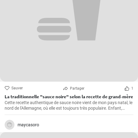
Sauver
Partager
1
La traditionnelle "sauce noire" selon la recette de grand-mère
Cette recette authentique de sauce noire vient de mon pays natal, le
nord de l'Allemagne, où elle est toujours très populaire. Enfant,
j'adorais regarder ma grand-mère dans la cuisine préparer ce
bouillon de viande riche et savoureux. La viande de porc est cuite
avec des épices et servie dans une sauce avec du sang. Un goût
maycasoro
inoubliable qui me rappelle toujours les dimanches passés dans la
maison de ma grand-mère.