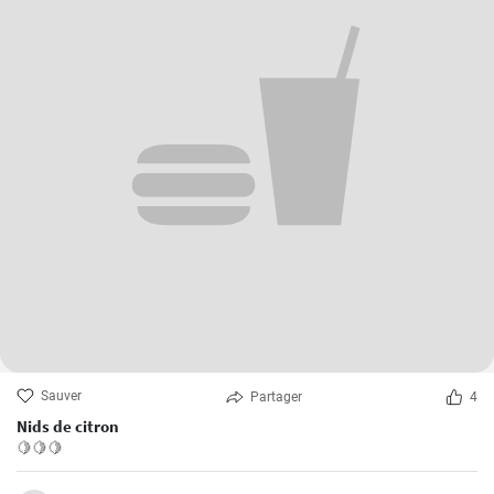
Sauver
Partager
4
Nids de citron
🍋🍋🍋