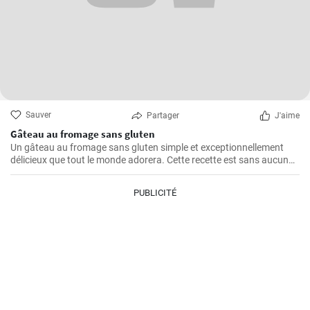
Sauver
Partager
J'aime
Gâteau au fromage sans gluten
Un gâteau au fromage sans gluten simple et exceptionnellement
délicieux que tout le monde adorera. Cette recette est sans aucun
doute le meilleur gâteau au fromage sans gluten que vous ayez
jamais goûté!
PUBLICITÉ