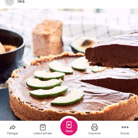
Iwa
Reels
Partager
Liste d'achats
Imprimer
Suivez