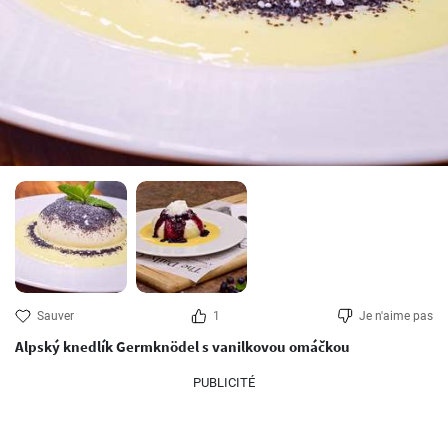
Sauver
1
Je n'aime pas
Alpský knedlík Germknödel s vanilkovou omáčkou
PUBLICITÉ