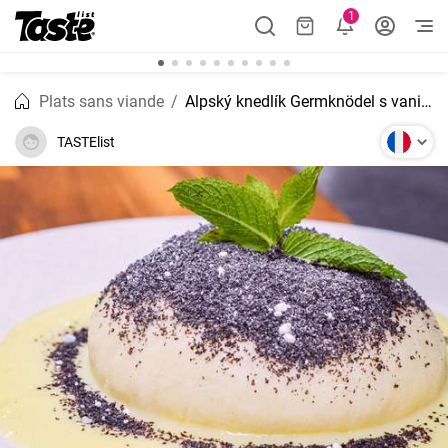
1
Plats sans viande
Alpský knedlík Germknödel s vanilkovou omáčkou
TASTElist