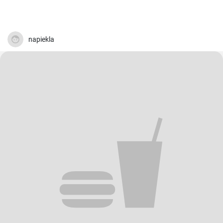
napiekla