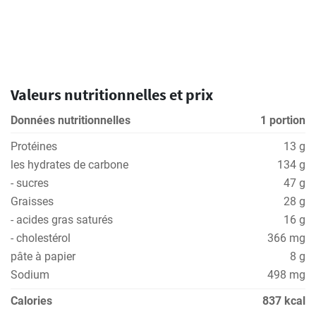
Valeurs nutritionnelles et prix
Données nutritionnelles
1 portion
Protéines
13 g
les hydrates de carbone
134 g
- sucres
47 g
Graisses
28 g
- acides gras saturés
16 g
- cholestérol
366 mg
pâte à papier
8 g
Sodium
498 mg
Calories
837 kcal