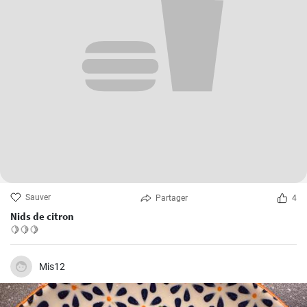
Sauver
Partager
4
Nids de citron
🍋🍋🍋
Mis12