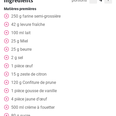
Ingrédients
portions
Matières premières
250
g
farine semi-grossière
42
g
levure fraîche
100
ml
lait
25
g
Miel
25
g
beurre
2
g
sel
1
pièce
œuf
15
g
zeste de citron
120
g
Confiture de prune
1
pièce
gousse de vanille
4
pièce
jaune d'œuf
500
ml
crème à fouetter
80
g
sucre