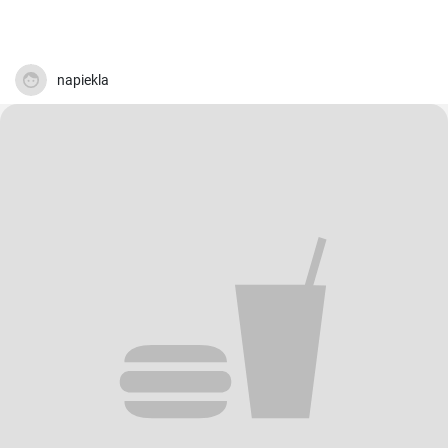
napiekla