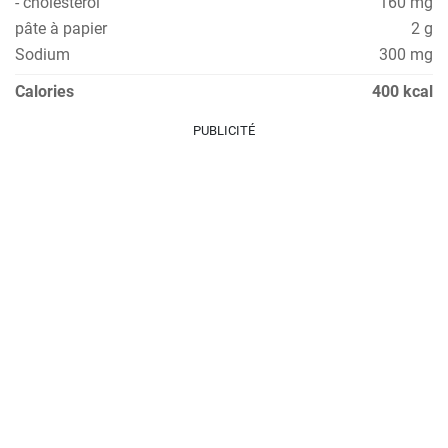
- cholestérol
160 mg
pâte à papier
2 g
Sodium
300 mg
Calories
400 kcal
PUBLICITÉ