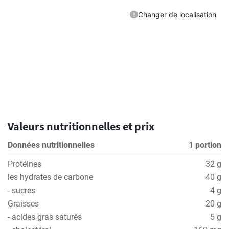
Valeurs nutritionnelles et prix
Données nutritionnelles
1 portion
Protéines
32 g
les hydrates de carbone
40 g
- sucres
4 g
Graisses
20 g
- acides gras saturés
5 g