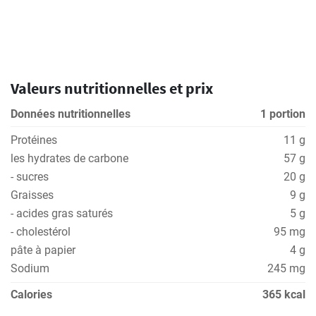
Valeurs nutritionnelles et prix
Données nutritionnelles
1 portion
Protéines
11 g
les hydrates de carbone
57 g
- sucres
20 g
Graisses
9 g
- acides gras saturés
5 g
- cholestérol
95 mg
pâte à papier
4 g
Sodium
245 mg
Calories
365 kcal