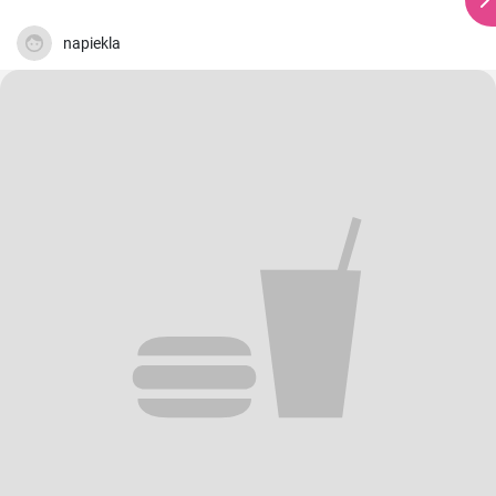
napiekla