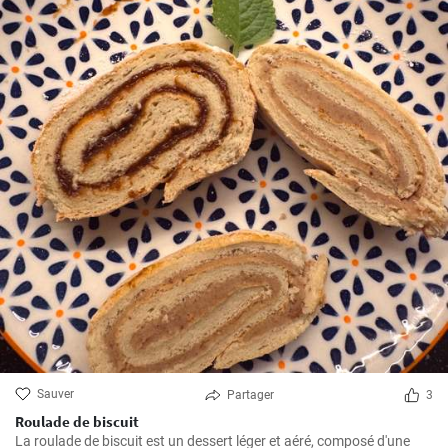
Sauver
Partager
3
Roulade de biscuit
La roulade de biscuit est un dessert léger et aéré, composé d'une