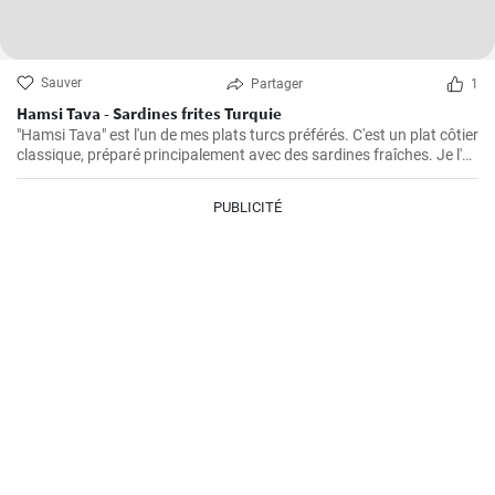
Sauver
Partager
1
Hamsi Tava - Sardines frites Turquie
"Hamsi Tava" est l'un de mes plats turcs préférés. C'est un plat côtier
classique, préparé principalement avec des sardines fraîches. Je l'ai
découvert pour la première fois lors de mon voyage sur la côte de la
mer Noire en Turquie et j'ai été impressionné par sa simplicité et son
PUBLICITÉ
goût délicieux. Les sardines sont tournées dans de la semoule de
maïs et frites jusqu'à ce qu'elles soient croustillantes.