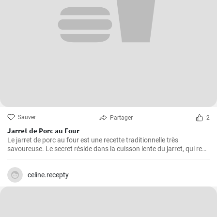
Sauver
Partager
2
Jarret de Porc au Four
Le jarret de porc au four est une recette traditionnelle très
savoureuse. Le secret réside dans la cuisson lente du jarret, qui rend
la viande juteuse et fondante en bouche. Suivez cette démarche
étape par étape pour obtenir un plat plein de saveur.
celine.recepty