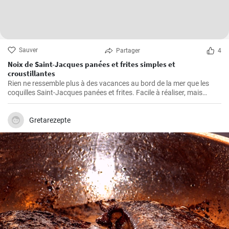
Sauver
Partager
4
Noix de Saint-Jacques panées et frites simples et
croustillantes
Rien ne ressemble plus à des vacances au bord de la mer que les
coquilles Saint-Jacques panées et frites. Facile à réaliser, mais
également gastronomique, cette recette permet d'obtenir des
coquilles Saint-Jacques fraîches légèrement panées et dorées, à
l'extérieur croustillant et à l'intérieur succulent. Elles sont parfaites
Gretarezepte
comme plat principal à servir avec une sauce à tremper, des frites et
une salade ou comme hors-d'œuvre pour lancer un repas de fruits
de mer.