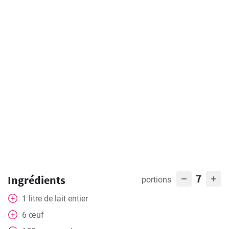
7
Ingrédients
portions
1
litre
de lait entier
6
œuf