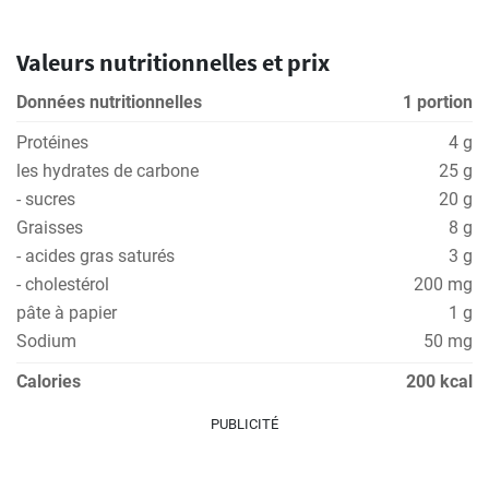
Valeurs nutritionnelles et prix
Données nutritionnelles
1 portion
Protéines
4 g
les hydrates de carbone
25 g
- sucres
20 g
Graisses
8 g
- acides gras saturés
3 g
- cholestérol
200 mg
pâte à papier
1 g
Sodium
50 mg
Calories
200 kcal
PUBLICITÉ