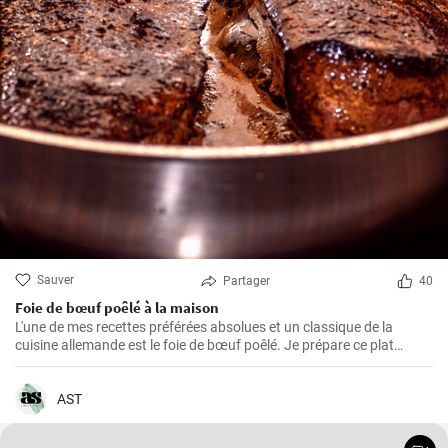
Sauver
Partager
40
Foie de bœuf poêlé à la maison
L'une de mes recettes préférées absolues et un classique de la
cuisine allemande est le foie de bœuf poêlé. Je prépare ce plat
depuis des années dans ma propre cuisine et j'ai fait de petits
ajustements au fil du temps pour le perfectionner. Je suis très
heureux de le partager ici avec vous.
AST