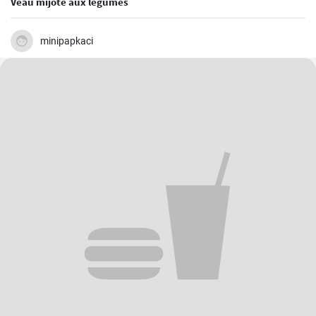
Veau mijoté aux légumes
minipapkaci