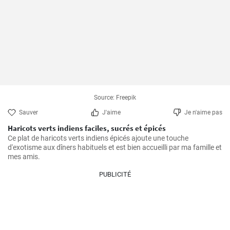
Source: Freepik
Sauver
J'aime
Je n'aime pas
Haricots verts indiens faciles, sucrés et épicés
Ce plat de haricots verts indiens épicés ajoute une touche 
d'exotisme aux dîners habituels et est bien accueilli par ma famille et 
mes amis.
PUBLICITÉ