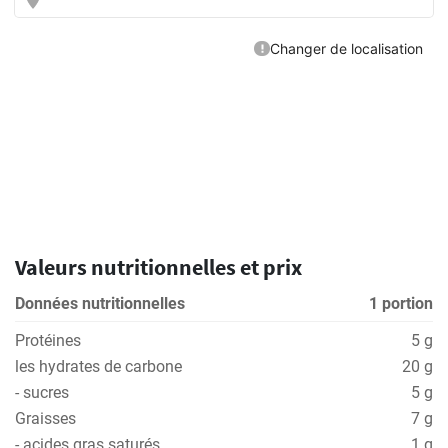
Valeurs nutritionnelles et prix
Données nutritionnelles
1 portion
Protéines
5 g
les hydrates de carbone
20 g
- sucres
5 g
Graisses
7 g
- acides gras saturés
1 g