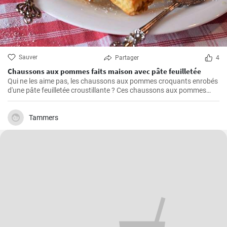
Sauver
Partager
4
Chaussons aux pommes faits maison avec pâte feuilletée
Qui ne les aime pas, les chaussons aux pommes croquants enrobés
d'une pâte feuilletée croustillante ? Ces chaussons aux pommes
faits maison sont un régal absolu et l'un de mes favoris personnels.
La préparation est plus simple qu'on ne le pense et c'est un vrai
régal à chaque fois. Alors, retroussez vos manches et c'est parti !
Tammers