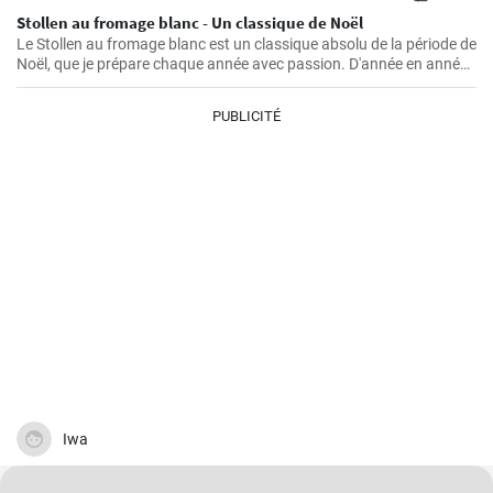
Stollen au fromage blanc - Un classique de Noël
Le Stollen au fromage blanc est un classique absolu de la période de
Noël, que je prépare chaque année avec passion. D'année en année,
j'ai perfectionné la recette et appris quelques trucs et astuces que
j'aimerais partager avec vous. Le Stollen est incroyablement
PUBLICITÉ
moelleux et aromatique, et accompagne parfaitement une tasse de
thé ou de café chaud par une froide journée d'hiver. Ce n'est pas la
pâtisserie la plus facile à réaliser, mais croyez-moi, l'effort en vaut la
peine.
Iwa