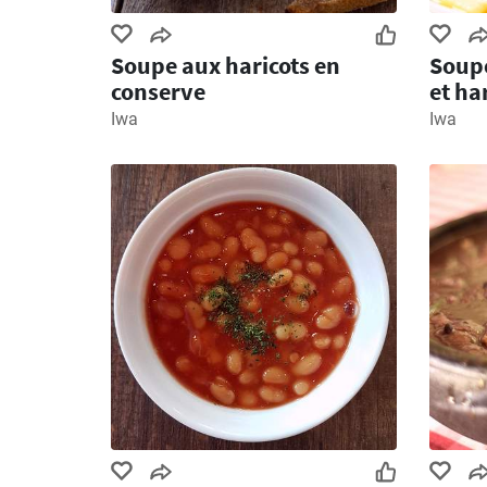
Soupe aux haricots en
Soup
conserve
et ha
Iwa
Iwa