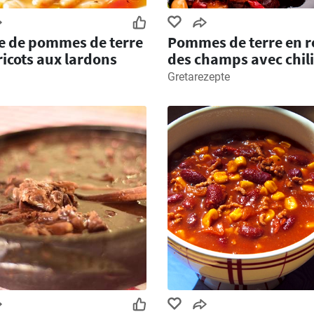
e de pommes de terre
Pommes de terre en 
ricots aux lardons
des champs avec chili
carne
Gretarezepte