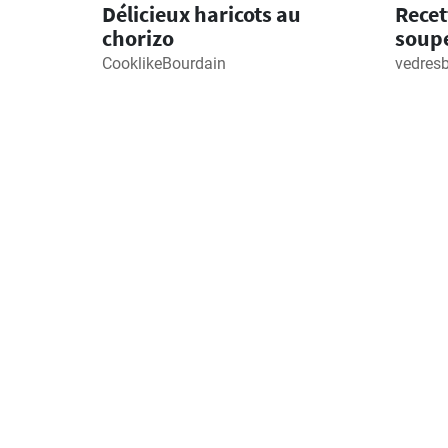
Délicieux haricots au
Recet
chorizo
soup
CooklikeBourdain
vedres