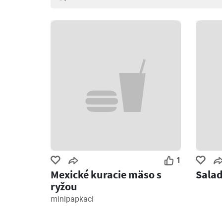
1
Mexické kuracie mäso s
Salad
ryžou
minipapkaci