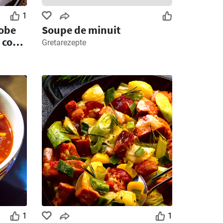
1
robe
Soupe de minuit
 con
Gretarezepte
1
1