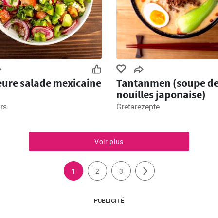
eure salade mexicaine
Tantanmen (soupe d
nouilles japonaise)
rs
Gretarezepte
Voir plus
1
2
3
PUBLICITÉ