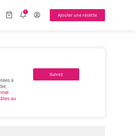
1
Ajouter une recette
Suivez
ptées à
er,
nnel
pâtes au