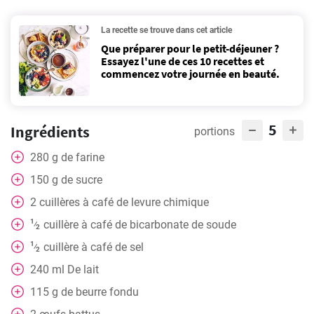
La recette se trouve dans cet article
Que préparer pour le petit-déjeuner ?
Essayez l'une de ces 10 recettes et
commencez votre journée en beauté.
5
Ingrédients
portions
280
g
de farine
150
g
de sucre
2
cuillères
à café de levure chimique
1
cuillère
à café de bicarbonate de soude
⁄
2
1
cuillère
à café de sel
⁄
2
240
ml
De lait
115
g
de beurre fondu