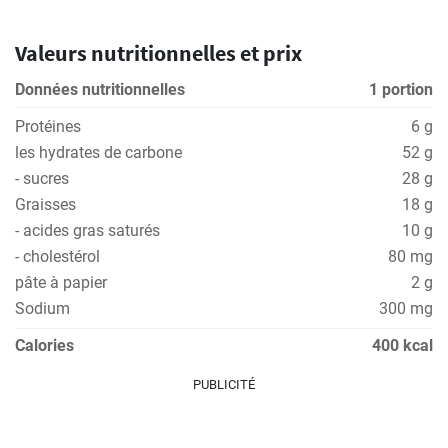
Valeurs nutritionnelles et prix
Données nutritionnelles
1 portion
Protéines
6 g
les hydrates de carbone
52 g
- sucres
28 g
Graisses
18 g
- acides gras saturés
10 g
- cholestérol
80 mg
pâte à papier
2 g
Sodium
300 mg
Calories
400 kcal
PUBLICITÉ