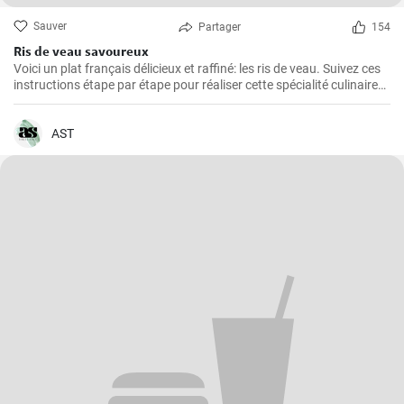
Sauver
Partager
154
Ris de veau savoureux
Voici un plat français délicieux et raffiné: les ris de veau. Suivez ces
instructions étape par étape pour réaliser cette spécialité culinaire
française appréciée pour leur texture délicate et leur goût savoureux
!
AST