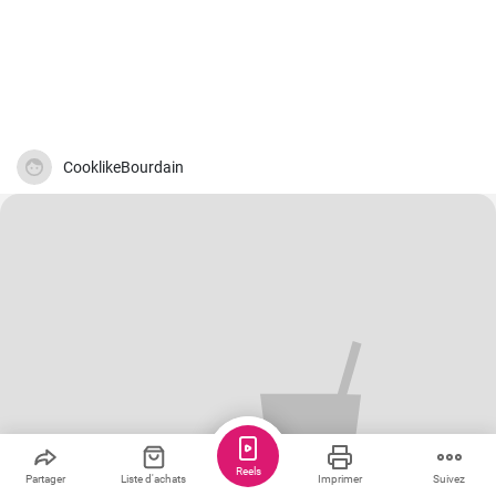
CooklikeBourdain
Reels
Partager
Liste d'achats
Imprimer
Suivez