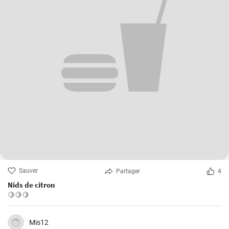
Sauver
Partager
4
Nids de citron
🍋🍋🍋
Mis12