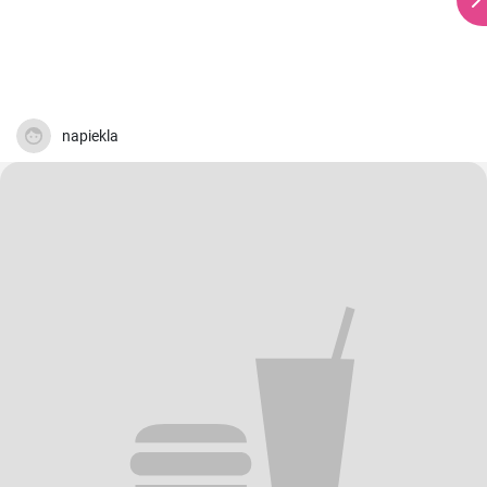
napiekla