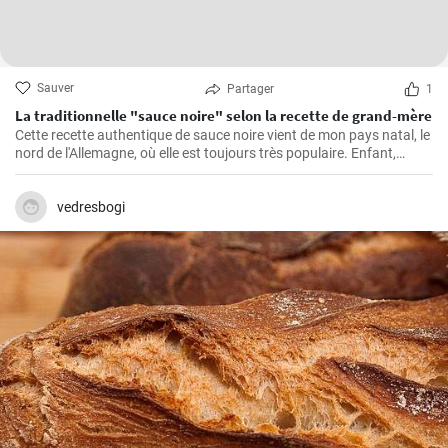
Sauver
Partager
1
La traditionnelle "sauce noire" selon la recette de grand-mère
Cette recette authentique de sauce noire vient de mon pays natal, le
nord de l'Allemagne, où elle est toujours très populaire. Enfant,
j'adorais regarder ma grand-mère dans la cuisine préparer ce
bouillon de viande riche et savoureux. La viande de porc est cuite
avec des épices et servie dans une sauce avec du sang. Un goût
vedresbogi
inoubliable qui me rappelle toujours les dimanches passés dans la
maison de ma grand-mère.