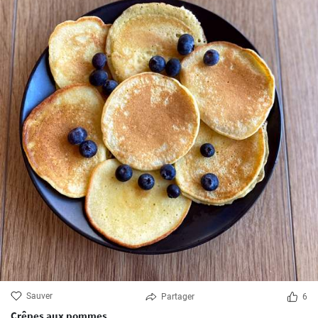
Sauver
Partager
6
Crêpes aux pommes