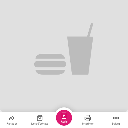
Sauver
Partager
6
Reels
Partager
Liste d'achats
Imprimer
Suivez
Porc caramélisé à la sauce soja et au miel : une explosion de