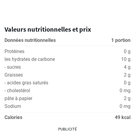
Valeurs nutritionnelles et prix
Données nutritionnelles
1 portion
Protéines
0 g
les hydrates de carbone
10 g
- sucres
4 g
Graisses
2 g
- acides gras saturés
0 g
- cholestérol
0 mg
pâte à papier
2 g
Sodium
0 mg
Calories
49 kcal
PUBLICITÉ