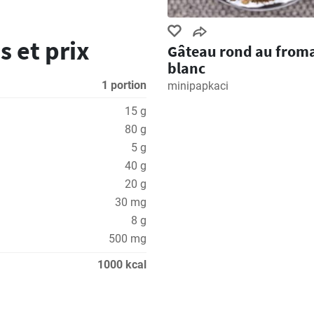
s et prix
Gâteau rond au from
blanc
1 portion
minipapkaci
15 g
80 g
5 g
40 g
20 g
30 mg
8 g
500 mg
1000 kcal