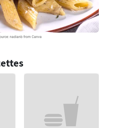
ource: nadianb from Canva
cettes