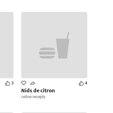
3
4
Nids de citron
celine.recepty