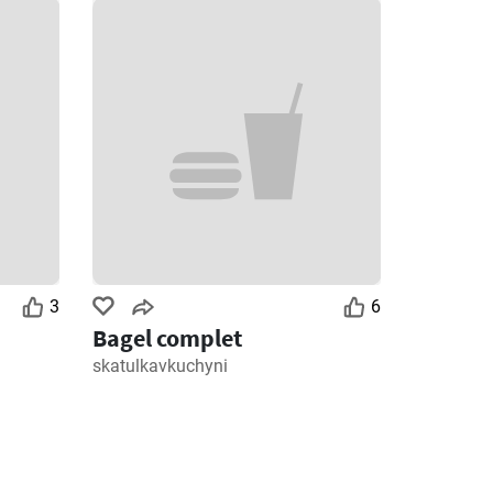
3
6
Bagel complet
skatulkavkuchyni