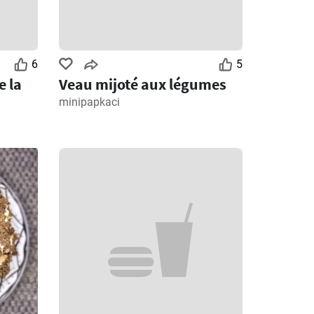
6
5
e la
Veau mijoté aux légumes
minipapkaci